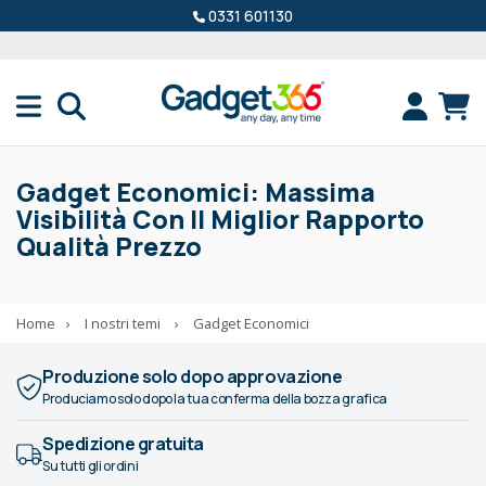
0331 601130
Gadget Economici: Massima
Visibilità Con Il Miglior Rapporto
Qualità Prezzo
Home
›
I nostri temi
›
Gadget Economici
Produzione solo dopo approvazione
Produciamo solo dopo la tua conferma della bozza grafica
Spedizione gratuita
Su tutti gli ordini