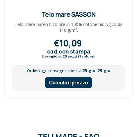
Telo mare SASSON
Telo mare pareo bicolore in 100% cotone biologico da
110 g/m².
€10,09
cad.con stampa
Esempio su
20
pezzi (1 colore)
25 giu-29 giu
Ordini oggi consegna stimata
Calcola il prezzo
TELI MARE - FAQ