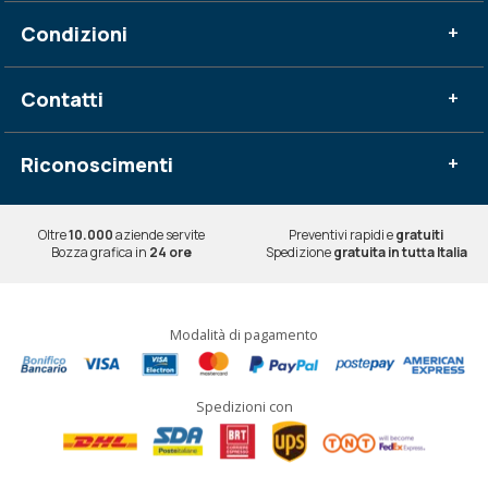
Condizioni
+
Contatti
+
Riconoscimenti
+
Oltre
10.000
aziende servite
Preventivi rapidi e
gratuiti
Bozza grafica in
24 ore
Spedizione
gratuita in tutta Italia
Modalità di pagamento
Spedizioni con