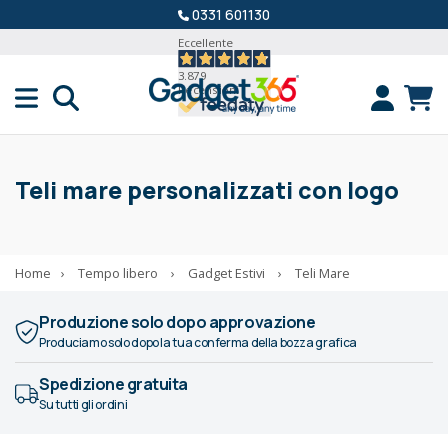
0331 601130
Eccellente
3.879
Recensioni
Teli mare personalizzati con logo
Home
›
Tempo libero
›
Gadget Estivi
›
Teli Mare
Produzione solo dopo approvazione
Produciamo solo dopo la tua conferma della bozza grafica
Spedizione gratuita
Su tutti gli ordini