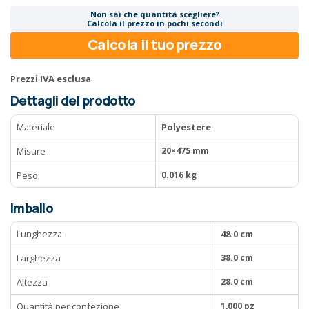
Non sai che quantità scegliere?
Calcola il prezzo in pochi secondi
Calcola il tuo prezzo
Prezzi IVA esclusa
Dettagli del prodotto
Materiale
Polyestere
Misure
20×475 mm
Peso
0.016 kg
Imballo
Lunghezza
48.0 cm
Larghezza
38.0 cm
Altezza
28.0 cm
Quantità per confezione
1,000 pz