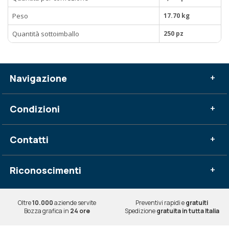
Peso
17.70 kg
Quantità sottoimballo
250 pz
Navigazione
+
Condizioni
+
Contatti
+
Riconoscimenti
+
Oltre
10.000
aziende servite
Preventivi rapidi e
gratuiti
Bozza grafica in
24 ore
Spedizione
gratuita in tutta Italia