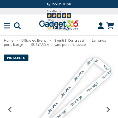
0331 601130
Eccellente
3.879
Recensioni
Home
›
Ufficio ed Eventi
›
Eventi & Congressi
›
Lanyards
porta badge
›
SUBYARD A lanyard personalizzato
PIÙ SCELTO