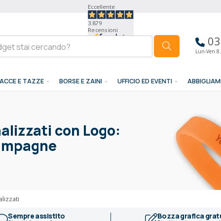
Eccellente
3.879
Recensioni
03
Lun-Ven 8.
ACCE E TAZZE
BORSE E ZAINI
UFFICIO ED EVENTI
ABBIGLIA
nalizzati con Logo:
 Campagne
lizzati
Sempre assistito
Bozza grafica grat