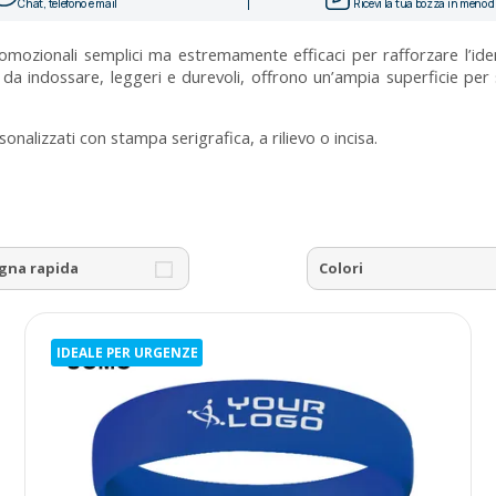
Chat, telefono e mail
Ricevi la tua bozza in meno di
mozionali semplici ma estremamente efficaci per rafforzare l’ide
di da indossare, leggeri e durevoli, offrono un’ampia superficie pe
sonalizzati con stampa serigrafica, a rilievo o incisa.
gna rapida
Colori
IDEALE PER URGENZE