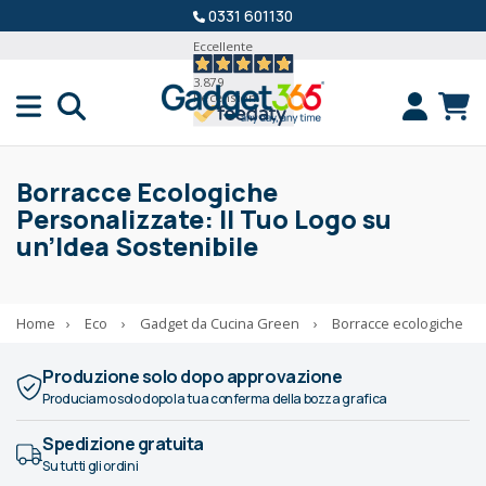
0331 601130
Eccellente
3.879
Recensioni
Borracce Ecologiche
Personalizzate: Il Tuo Logo su
un’Idea Sostenibile
Home
›
Eco
›
Gadget da Cucina Green
›
Borracce ecologiche
Produzione solo dopo approvazione
Produciamo solo dopo la tua conferma della bozza grafica
Spedizione gratuita
Su tutti gli ordini