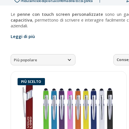
Produciamo solo dopo la tua conferma della bozza grafica
Le
penne con touch screen personalizzate
sono un gadg
capacitiva
, permettono di scrivere e interagire facilmente 
aziendali.
Leggi di più
Conse
Più popolare
PIÙ SCELTO