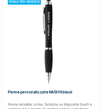
IDEALE PER URGENZE
Penne personalizzate NASH N black
Penna versatile: scrive, funziona su dispositivi touch e
valorizza il tuo brand. Un gadget pratico e moderno,