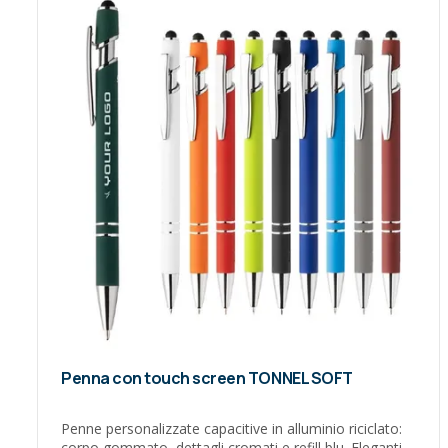
Penna con touch screen TONNEL SOFT
Penne personalizzate capacitive in alluminio riciclato:
corpo gommato, dettagli cromati e refill blu. Eleganti,