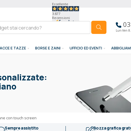
Eccellente
3.877
Recensioni
03
Lun-Ven 8.
ACCE E TAZZE
BORSE E ZAINI
UFFICIO ED EVENTI
ABBIGLIA
onalizzate:
iano
ne con touch screen
Sempre assistito
Bozza grafica grat