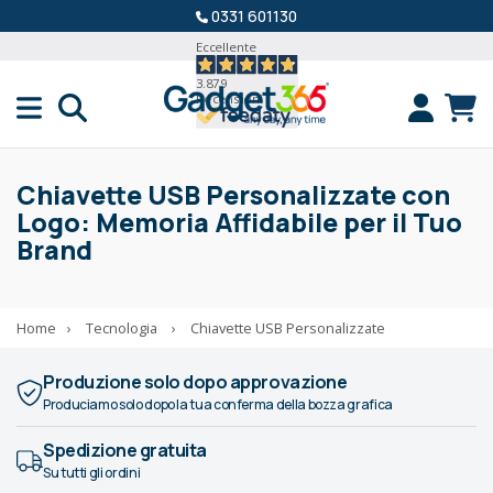
0331 601130
Eccellente
3.879
Recensioni
Chiavette USB Personalizzate con
Logo: Memoria Affidabile per il Tuo
Brand
Home
›
Tecnologia
›
Chiavette USB Personalizzate
Produzione solo dopo approvazione
Produciamo solo dopo la tua conferma della bozza grafica
Spedizione gratuita
Su tutti gli ordini