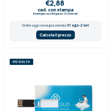
€2,88
cad. con stampa
Esempio su
200
pezzi (1 colore)
31 ago-2 set
Ordini oggi consegna stimata
Calcola il prezzo
PIÙ SCELTO