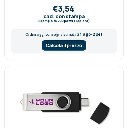
€3,54
cad. con stampa
Esempio su
200
pezzi (1 colore)
31 ago-2 set
Ordini oggi consegna stimata
Calcola il prezzo