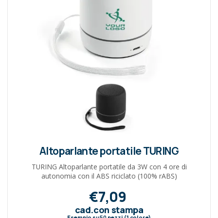
Altoparlante portatile TURING
TURING Altoparlante portatile da 3W con 4 ore di
autonomia con il ABS riciclato (100% rABS)
€7,09
cad.con stampa
Esempio su
50
pezzi (1 colore)