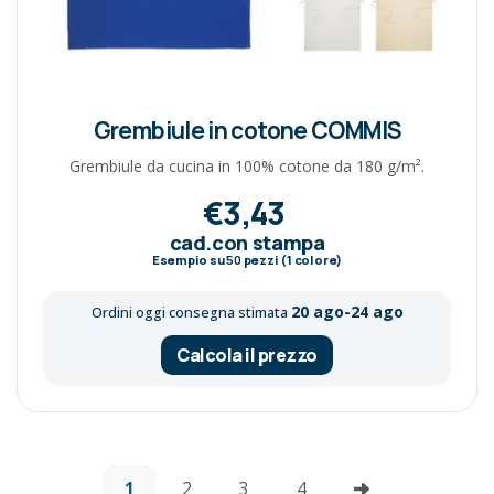
Grembiule in cotone COMMIS
Grembiule da cucina in 100% cotone da 180 g/m².
€3,43
cad.con stampa
Esempio su
50
pezzi (1 colore)
20 ago-24 ago
Ordini oggi consegna stimata
Calcola il prezzo
1
2
3
4