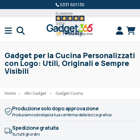
0331 601130
Eccellente
3.879
Recensioni
Gadget per la Cucina Personalizzati
con Logo: Utili, Originali e Sempre
Visibili
Home
›
Altri Gadget
›
Gadget Cucina
Produzione solo dopo approvazione
Produciamo solo dopo la tua conferma della bozza grafica
Spedizione gratuita
Su tutti gli ordini