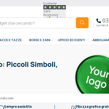
Eccellente
3.879
Recensioni
03
Lun-Ven 8.
ACCE E TAZZE
BORSE E ZAINI
UFFICIO ED EVENTI
ABBIGLIA
: Piccoli Simboli,
onalizzate
Sempre assistito
Bozza grafica grat