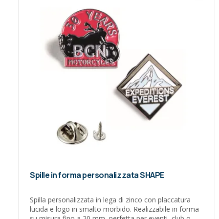
Spille in forma personalizzata SHAPE
Spilla personalizzata in lega di zinco con placcatura
lucida e logo in smalto morbido. Realizzabile in forma
su misura fino a 20 mm, perfetta per eventi, club o