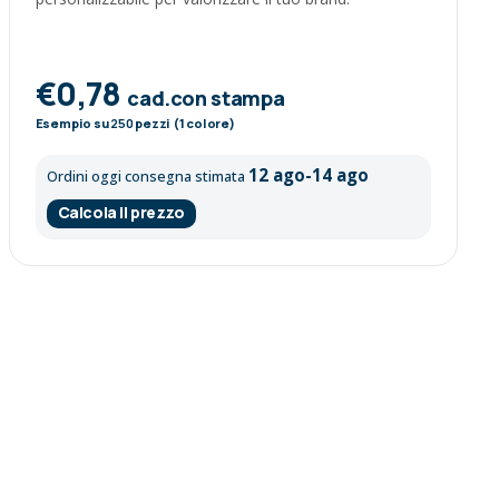
€0,78
cad.con stampa
Esempio su
250
pezzi (1 colore)
12 ago-14 ago
Ordini oggi consegna stimata
Calcola il prezzo