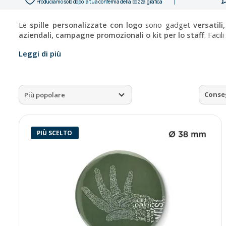
Produciamo solo dopo la tua conferma della bozza grafica
Le
spille personalizzate con logo
sono gadget
versatili
aziendali, campagne promozionali o kit per lo staff
. Faci
Leggi di più
Conse
Più popolare
PIÙ SCELTO