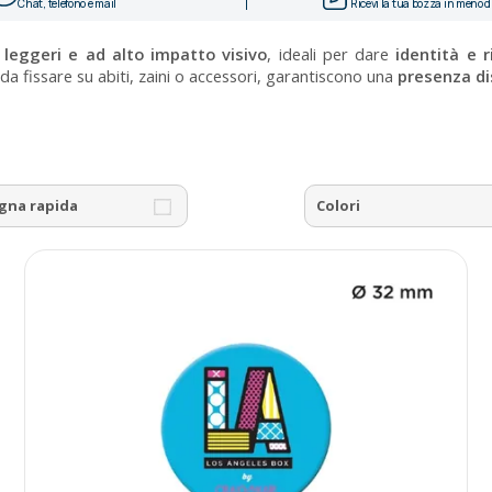
Chat, telefono e mail
Ricevi la tua bozza in meno di
, leggeri e ad alto impatto visivo
, ideali per dare
identità e r
li da fissare su abiti, zaini o accessori, garantiscono una
presenza d
gna rapida
Colori