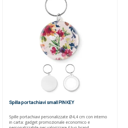
Spilla portachiavi small PIN KEY
Spille portachiavi personalizzate Ø4,4 cm con interno
in carta: gadget promozionale economico e
personalizzabile per valorizzare il tuo brand.