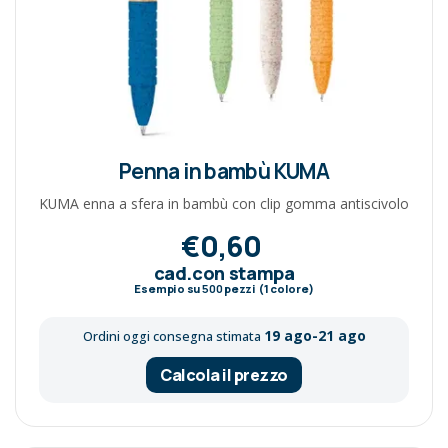
Penna in bambù KUMA
KUMA enna a sfera in bambù con clip gomma antiscivolo
€0,60
cad.con stampa
Esempio su
500
pezzi (1 colore)
19 ago-21 ago
Ordini oggi consegna stimata
Calcola il prezzo