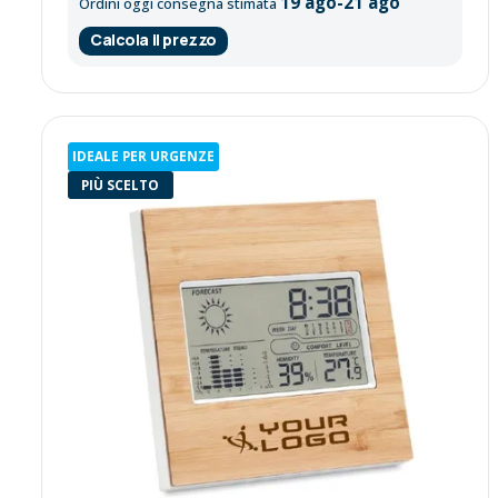
19 ago-21 ago
Ordini oggi consegna stimata
Calcola il prezzo
IDEALE PER URGENZE
PIÙ SCELTO