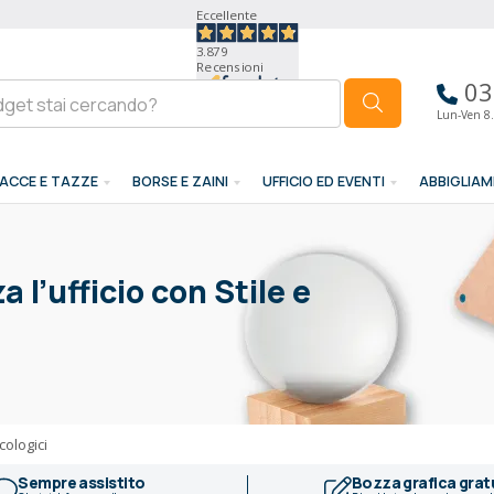
Eccellente
3.879
Recensioni
03
Lun-Ven 8.
ACCE E TAZZE
BORSE E ZAINI
UFFICIO ED EVENTI
ABBIGLIA
 l’ufficio con Stile e
cologici
Sempre assistito
Bozza grafica grat