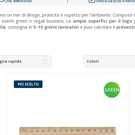
Chat, telefono e mail
Ricevi la tua bozza in meno di
o un mix di design, praticità e rispetto per l’ambiente. Composti da
li, eventi green o regali business. Le
ampie superfici per il logo
g
lia
, consegna in
5–10 giorni lavorativi
e puoi calcolare il
preventi
gna rapida
Colori
PIÙ SCELTO