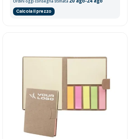
20 ago-24 ago
Ordini oggi consegna stimata
Calcola il prezzo