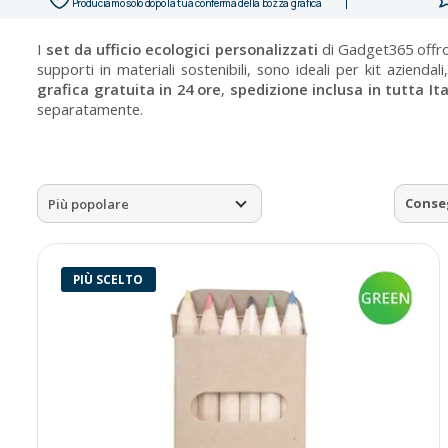
Produciamo solo dopo la tua conferma della bozza grafica
I
set da ufficio ecologici personalizzati
di Gadget365 offron
supporti in materiali sostenibili, sono ideali per kit azienda
grafica gratuita in 24 ore
,
spedizione inclusa in tutta Ita
separatamente.
Conse
Più popolare
PIÙ SCELTO