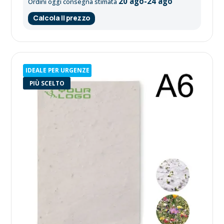
20 ago-24 ago
Ordini oggi consegna stimata
Calcola il prezzo
IDEALE PER URGENZE
PIÙ SCELTO