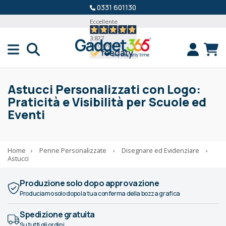
0331 601130
Eccellente
3.877
Recensioni
Astucci Personalizzati con Logo:
Praticità e Visibilità per Scuole ed
Eventi
Home
›
Penne Personalizzate
›
Disegnare ed Evidenziare
›
Astucci
Produzione solo dopo approvazione
Produciamo solo dopo la tua conferma della bozza grafica
Spedizione gratuita
Su tutti gli ordini