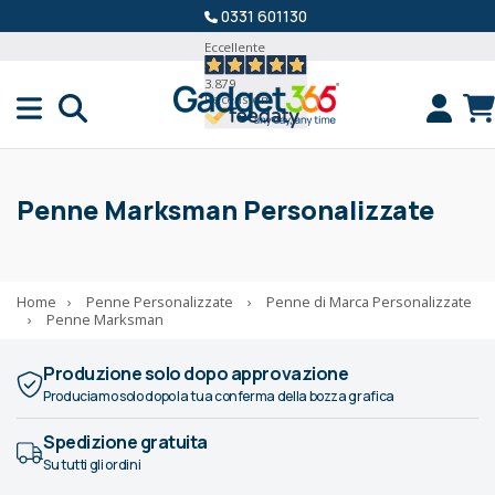
0331 601130
Eccellente
3.879
Recensioni
Penne Marksman Personalizzate
Home
›
Penne Personalizzate
›
Penne di Marca Personalizzate
›
Penne Marksman
Produzione solo dopo approvazione
Produciamo solo dopo la tua conferma della bozza grafica
Spedizione gratuita
Su tutti gli ordini