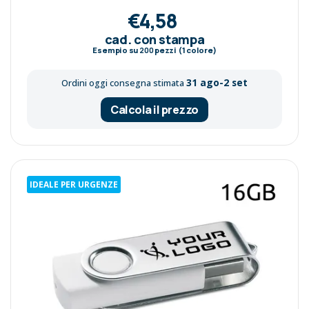
€4,58
cad. con stampa
Esempio su
200
pezzi (1 colore)
31 ago-2 set
Ordini oggi consegna stimata
Calcola il prezzo
IDEALE PER URGENZE