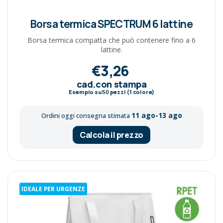
Borsa termica SPECTRUM 6 lattine
Borsa termica compatta che può contenere fino a 6
lattine.
€3,26
cad.con stampa
Esempio su
50
pezzi (1 colore)
11 ago-13 ago
Ordini oggi consegna stimata
Calcola il prezzo
IDEALE PER URGENZE