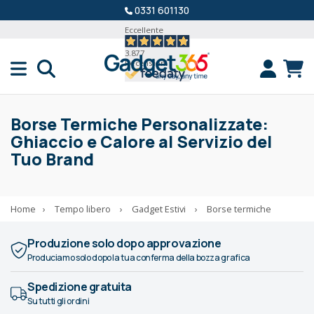
0331 601130
Eccellente
3.877
Recensioni
Borse Termiche Personalizzate:
Ghiaccio e Calore al Servizio del
Tuo Brand
Home
›
Tempo libero
›
Gadget Estivi
›
Borse termiche
Produzione solo dopo approvazione
Produciamo solo dopo la tua conferma della bozza grafica
Spedizione gratuita
Su tutti gli ordini