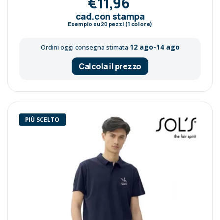
€11,96
cad.con stampa
Esempio su
20
pezzi (1 colore)
12 ago-14 ago
Ordini oggi consegna stimata
Calcola il prezzo
PIÙ SCELTO