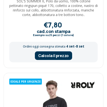
SOL'S SUMMER II, Polo da uomo, 100% cotone
pettinato ringspun piqué 170, colletto a costine, nastro di
rinforzo sul collo, abbottonatura rinforzata, maniche
corte, abbottonatura a tre bottoni tono..
€7,80
cad.con stampa
Esempio su
25
pezzi (1 colore)
4 set-8 set
Ordini oggi consegna stimata
Calcola il prezzo
IDEALE PER URGENZE