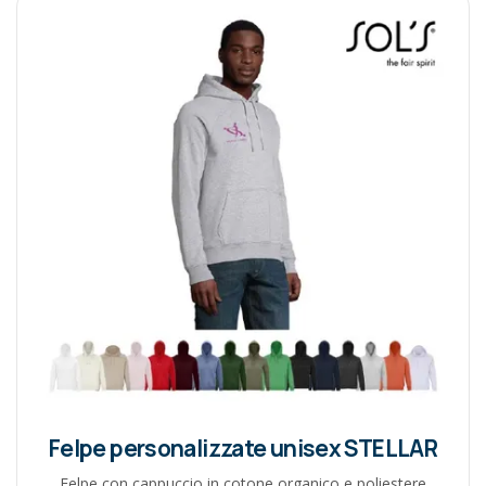
Felpe personalizzate unisex STELLAR
Felpe con cappuccio in cotone organico e poliestere