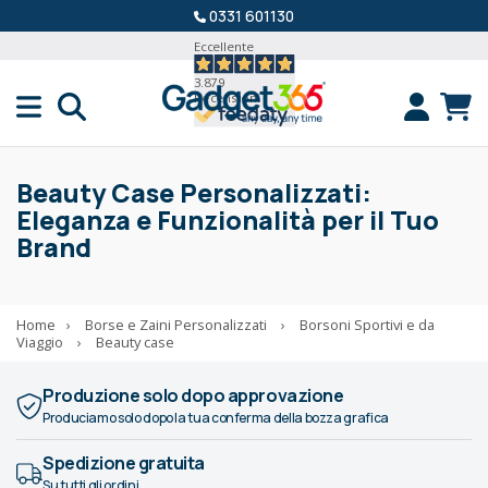
0331 601130
Eccellente
3.879
Recensioni
Beauty Case Personalizzati:
Eleganza e Funzionalità per il Tuo
Brand
Home
›
Borse e Zaini Personalizzati
›
Borsoni Sportivi e da
Viaggio
›
Beauty case
Produzione solo dopo approvazione
Produciamo solo dopo la tua conferma della bozza grafica
Spedizione gratuita
Su tutti gli ordini