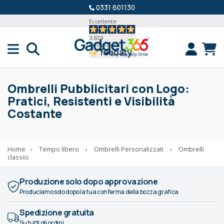
0331 601130
Eccellente
3.879
Recensioni
Ombrelli Pubblicitari con Logo:
Pratici, Resistenti e Visibilità
Costante
Home
›
Tempo libero
›
Ombrelli Personalizzati
›
Ombrelli
classici
Produzione solo dopo approvazione
Produciamo solo dopo la tua conferma della bozza grafica
Spedizione gratuita
Su tutti gli ordini