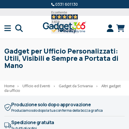
0331 601130
Eccellente
3.879
Recensioni
Gadget per Ufficio Personalizzati:
Utili, Visibili e Sempre a Portata di
Mano
Home
›
Ufficio ed Eventi
›
Gadget da Scrivania
›
Altri gadget
da ufficio
Produzione solo dopo approvazione
Produciamo solo dopo la tua conferma della bozza grafica
Spedizione gratuita
Su tutti gli ordini