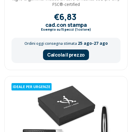
FSC®-certified
€6,83
cad.con stampa
Esempio su
15
pezzi (1 colore)
25 ago-27 ago
Ordini oggi consegna stimata
Calcola il prezzo
IDEALE PER URGENZE