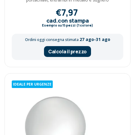
€7,97
cad.con stampa
Esempio su
15
pezzi (1 colore)
27 ago-31 ago
Ordini oggi consegna stimata
Calcola il prezzo
IDEALE PER URGENZE