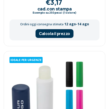
€3,17
cad.con stampa
Esempio su
250
pezzi (1 colore)
12 ago-14 ago
Ordini oggi consegna stimata
Calcola il prezzo
IDEALE PER URGENZE