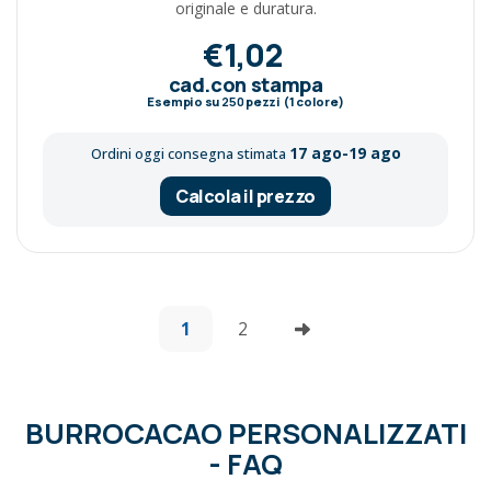
originale e duratura.
€1,02
cad.con stampa
Esempio su
250
pezzi (1 colore)
17 ago-19 ago
Ordini oggi consegna stimata
Calcola il prezzo
1
2
BURROCACAO PERSONALIZZATI
- FAQ