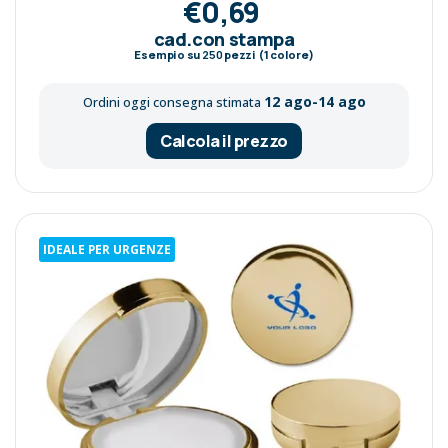
€0,69
cad.con stampa
Esempio su
250
pezzi (1 colore)
12 ago-14 ago
Ordini oggi consegna stimata
Calcola il prezzo
IDEALE PER URGENZE