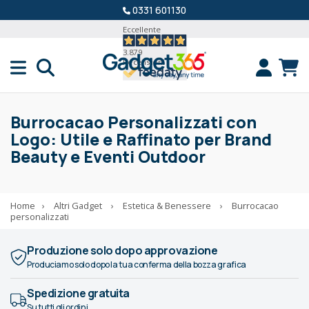
0331 601130
Eccellente
3.879
Recensioni
Burrocacao Personalizzati con
Logo: Utile e Raffinato per Brand
Beauty e Eventi Outdoor
Home
›
Altri Gadget
›
Estetica & Benessere
›
Burrocacao
personalizzati
Produzione solo dopo approvazione
Produciamo solo dopo la tua conferma della bozza grafica
Spedizione gratuita
Su tutti gli ordini