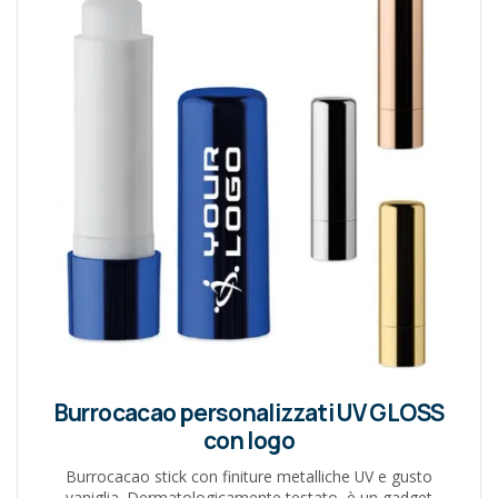
Burrocacao personalizzati UV GLOSS
con logo
Burrocacao stick con finiture metalliche UV e gusto
vaniglia. Dermatologicamente testato, è un gadget