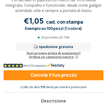
Portachiavi in plastica con metro da 1m e livella
integrata. Compatto e funzionale, ideale come gadget
aziendale utile e sempre a portata di mano.
€1,05
cad. con stampa
Esempio su 100 pezzi (1 colore)
Disponibile (20.199)
Spedizione gratuita
Vuoi provare prima di acquistare?
Ordina un campione neutro
Oltre 3.700 recensioni
Calcola il tuo prezzo
Scelto da oltre
115
clienti per eventi e promozioni
Descrizione