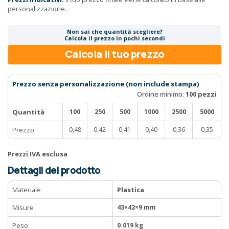
personalizzazione.
Non sai che quantità scegliere?
Calcola il prezzo in pochi secondi
Calcola il tuo prezzo
Prezzo senza personalizzazione (non include stampa)
Ordine minimo:
100 pezzi
Quantità
100
250
500
1000
2500
5000
Prezzo
0,48
0,42
0,41
0,40
0,36
0,35
Prezzi IVA esclusa
Dettagli del prodotto
Materiale
Plastica
Misure
43×42×9 mm
Peso
0.019 kg