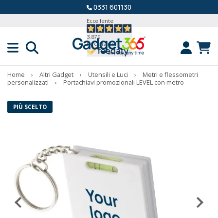
0331 601130
Eccellente
3.879
Recensioni
Home
›
Altri Gadget
›
Utensili e Luci
›
Metri e flessometri
personalizzati
›
Portachiavi promozionali LEVEL con metro
PIÙ SCELTO