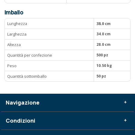
Imballo
Lunghezza
38.0 cm
Larghezza
34.0 cm
Altezza
28.0 cm
Quantità per confezione
500 pz
Peso
10.50 kg
Quantità sottoimballo
50 pz
Navigazione
+
Condizioni
+