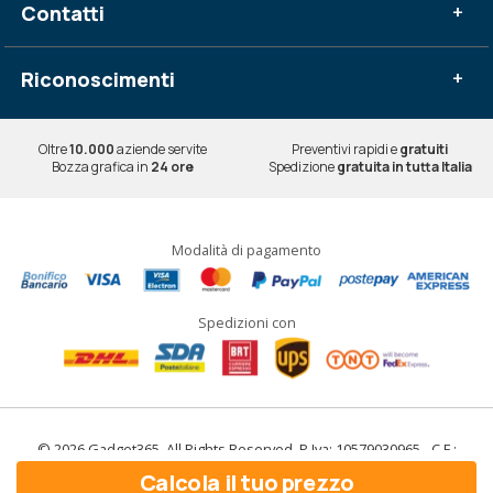
Contatti
+
Riconoscimenti
+
Oltre
10.000
aziende servite
Preventivi rapidi e
gratuiti
Bozza grafica in
24 ore
Spedizione
gratuita in tutta Italia
Modalità di pagamento
Spedizioni con
© 2026 Gadget365. All Rights Reserved. P.Iva: 10579030965 - C.F.:
10579030965
Calcola il tuo prezzo