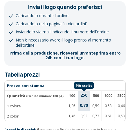
Invia il logo quando preferisci
Caricandolo durante l'ordine
Caricandolo nella pagina "i miei ordini"
Inviandolo via mail indicando il numero dell'ordine
Non è necessario avere il logo pronto al momento
dell’ordine
Prima della produzione, riceverai un'anteprima entro
24h con il tuo logo.
Tabella prezzi
Prezzo con stampa
250
Quantità
100
500
1000
2500
(Ordine minimo:
100 pz
)
0,70
1 colore
1,05
0,59
0,53
0,46
2 colori
1,45
0,92
0,73
0,61
0,53
Prezzi indicativi:
il tuo prezzo finale viene calcolato in base alla