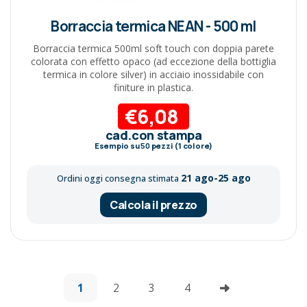
Borraccia termica NEAN - 500 ml
Borraccia termica 500ml soft touch con doppia parete
colorata con effetto opaco (ad eccezione della bottiglia
termica in colore silver) in acciaio inossidabile con
finiture in plastica.
€6,08
cad.con stampa
Esempio su
50
pezzi (1 colore)
21 ago-25 ago
Ordini oggi consegna stimata
Calcola il prezzo
1
2
3
4