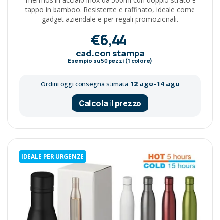
Thermos in acciaio inox da 500ml con doppio strato e
tappo in bamboo. Resistente e raffinato, ideale come
gadget aziendale e per regali promozionali.
€6,44
cad.con stampa
Esempio su
50
pezzi (1 colore)
12 ago-14 ago
Ordini oggi consegna stimata
Calcola il prezzo
IDEALE PER URGENZE