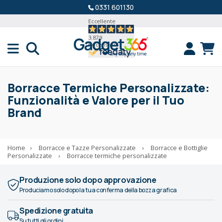
0331 601130
Eccellente
3.879
Recensioni
Borracce Termiche Personalizzate:
Funzionalità e Valore per il Tuo
Brand
Home
›
Borracce e Tazze Personalizzate
›
Borracce e Bottiglie
Personalizzate
›
Borracce termiche personalizzate
Produzione solo dopo approvazione
Produciamo solo dopo la tua conferma della bozza grafica
Spedizione gratuita
Su tutti gli ordini