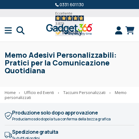
0331 601130
Eccellente
3.879
Recensioni
Memo Adesivi Personalizzabili:
Pratici per la Comunicazione
Quotidiana
Home
›
Ufficio ed Eventi
›
Taccuini Personalizzati
›
Memo
personalizzati
Produzione solo dopo approvazione
Produciamo solo dopo la tua conferma della bozza grafica
Spedizione gratuita
Su tutti gli ordini