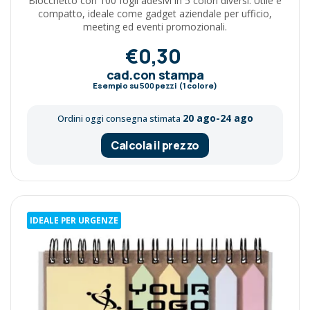
Blocchetto con 100 fogli adesivi in 5 colori diversi. Utile e
compatto, ideale come gadget aziendale per ufficio,
meeting ed eventi promozionali.
€0,30
cad.con stampa
Esempio su
500
pezzi (1 colore)
20 ago-24 ago
Ordini oggi consegna stimata
Calcola il prezzo
IDEALE PER URGENZE