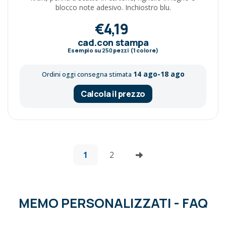
blocco note adesivo. Inchiostro blu.
€4,19
cad.con stampa
Esempio su
250
pezzi (1 colore)
14 ago-18 ago
Ordini oggi consegna stimata
Calcola il prezzo
1
2
MEMO PERSONALIZZATI - FAQ