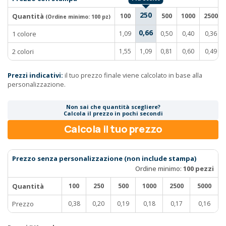
250
Quantità
100
500
1000
2500
(Ordine minimo:
100 pz
)
0,66
1 colore
1,09
0,50
0,40
0,36
2 colori
1,55
1,09
0,81
0,60
0,49
Prezzi indicativi:
il tuo prezzo finale viene calcolato in base alla
personalizzazione.
Non sai che quantità scegliere?
Calcola il prezzo in pochi secondi
Calcola il tuo prezzo
Prezzo senza personalizzazione (non include stampa)
Ordine minimo:
100 pezzi
Quantità
100
250
500
1000
2500
5000
Prezzo
0,38
0,20
0,19
0,18
0,17
0,16