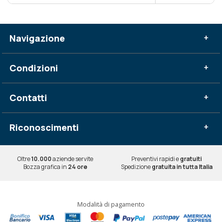
Navigazione
+
Condizioni
+
Contatti
+
Riconoscimenti
+
Oltre
10.000
aziende servite
Preventivi rapidi e
gratuiti
Bozza grafica in
24 ore
Spedizione
gratuita in tutta Italia
Modalità di pagamento