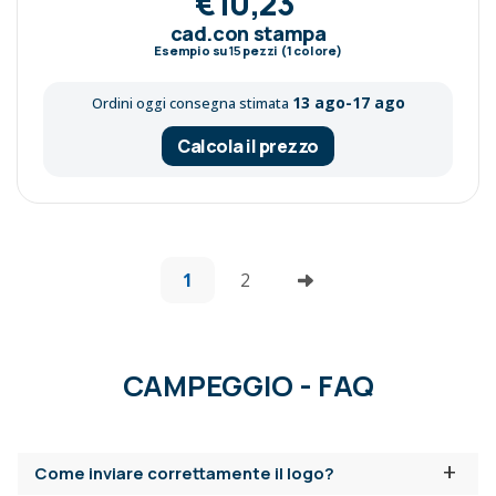
€10,23
cad.con stampa
Esempio su
15
pezzi (1 colore)
13 ago-17 ago
Ordini oggi consegna stimata
Calcola il prezzo
1
2
CAMPEGGIO - FAQ
+
Come inviare correttamente il logo?