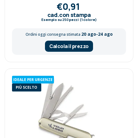
€0,91
cad.con stampa
Esempio su
250
pezzi (1 colore)
20 ago-24 ago
Ordini oggi consegna stimata
Calcola il prezzo
IDEALE PER URGENZE
PIÙ SCELTO