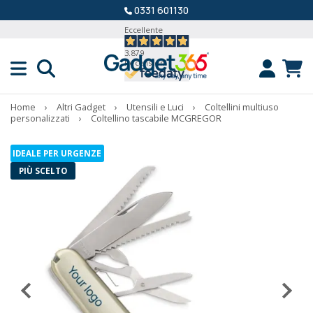
0331 601130
Eccellente
3.879
Recensioni
Home
›
Altri Gadget
›
Utensili e Luci
›
Coltellini multiuso
personalizzati
›
Coltellino tascabile MCGREGOR
IDEALE PER URGENZE
PIÙ SCELTO