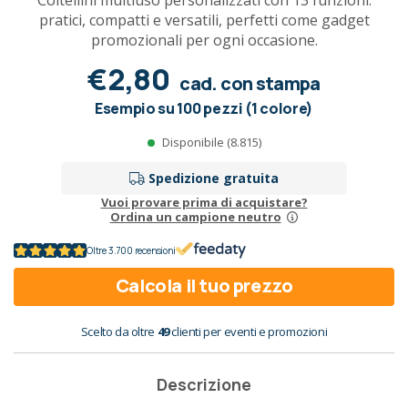
Coltellini multiuso personalizzati con 13 funzioni:
pratici, compatti e versatili, perfetti come gadget
promozionali per ogni occasione.
€2,80
cad. con stampa
Esempio su 100 pezzi (1 colore)
Disponibile (8.815)
Spedizione gratuita
Vuoi provare prima di acquistare?
Ordina un campione neutro
Oltre 3.700 recensioni
Calcola il tuo prezzo
Scelto da oltre
49
clienti per eventi e promozioni
Descrizione