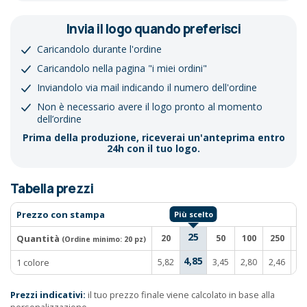
Invia il logo quando preferisci
Caricandolo durante l'ordine
Caricandolo nella pagina "i miei ordini"
Inviandolo via mail indicando il numero dell'ordine
Non è necessario avere il logo pronto al momento
dell’ordine
Prima della produzione, riceverai un'anteprima entro
24h con il tuo logo.
Tabella prezzi
Prezzo con stampa
25
Quantità
20
50
100
250
5
(Ordine minimo:
20 pz
)
4,85
1 colore
5,82
3,45
2,80
2,46
2,
Prezzi indicativi:
il tuo prezzo finale viene calcolato in base alla
personalizzazione.