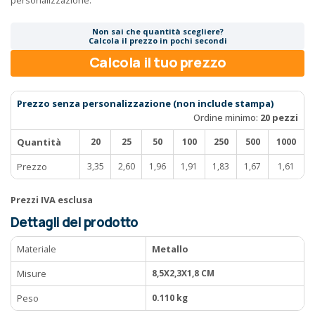
Non sai che quantità scegliere?
Calcola il prezzo in pochi secondi
Calcola il tuo prezzo
Prezzo senza personalizzazione (non include stampa)
Ordine minimo:
20 pezzi
Quantità
20
25
50
100
250
500
1000
Prezzo
3,35
2,60
1,96
1,91
1,83
1,67
1,61
Prezzi IVA esclusa
Dettagli del prodotto
Materiale
Metallo
Misure
8,5X2,3X1,8 CM
Peso
0.110 kg