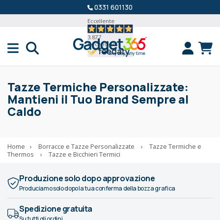
0331 601130
Eccellente
3.877
Recensioni
Tazze Termiche Personalizzate:
Mantieni il Tuo Brand Sempre al
Caldo
Home
›
Borracce e Tazze Personalizzate
›
Tazze Termiche e
Thermos
›
Tazze e Bicchieri Termici
Produzione solo dopo approvazione
Produciamo solo dopo la tua conferma della bozza grafica
Spedizione gratuita
Su tutti gli ordini