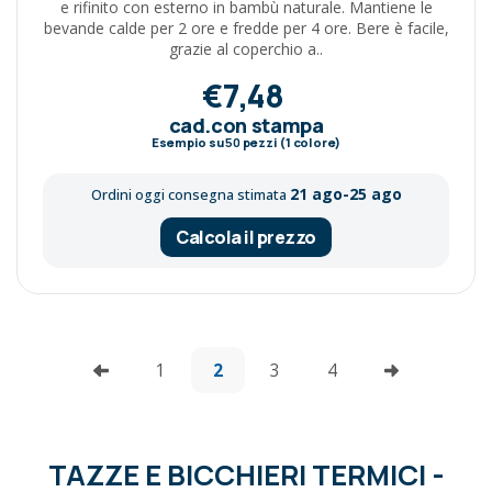
e rifinito con esterno in bambù naturale. Mantiene le
bevande calde per 2 ore e fredde per 4 ore. Bere è facile,
grazie al coperchio a..
€7,48
cad.con stampa
Esempio su
50
pezzi (1 colore)
21 ago-25 ago
Ordini oggi consegna stimata
Calcola il prezzo
1
2
3
4
TAZZE E BICCHIERI TERMICI -