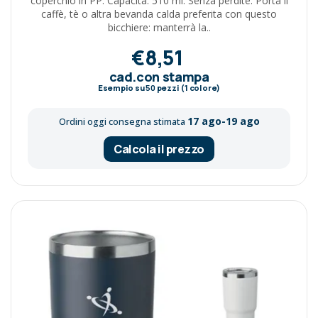
coperchio in PP. Capacità: 510 ml. Senza perdite. Porta il
caffè, tè o altra bevanda calda preferita con questo
bicchiere: manterrà la..
€8,51
cad.con stampa
Esempio su
50
pezzi (1 colore)
17 ago-19 ago
Ordini oggi consegna stimata
Calcola il prezzo