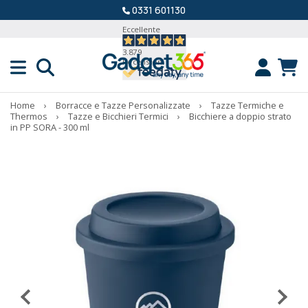
0331 601130
Eccellente
3.879
Recensioni
Home
›
Borracce e Tazze Personalizzate
›
Tazze Termiche e
Thermos
›
Tazze e Bicchieri Termici
›
Bicchiere a doppio strato
in PP SORA - 300 ml