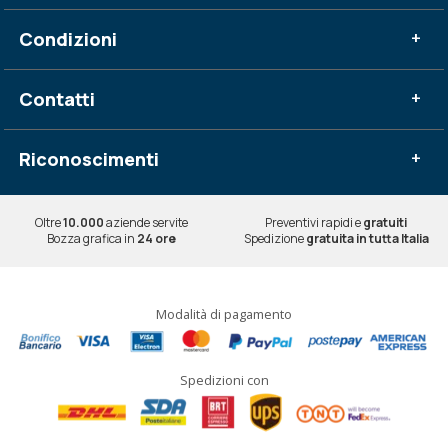
Condizioni
+
Contatti
+
Riconoscimenti
+
Oltre
10.000
aziende servite
Preventivi rapidi e
gratuiti
Bozza grafica in
24 ore
Spedizione
gratuita in tutta Italia
Modalità di pagamento
Spedizioni con