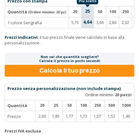
Prezzo con stampa
25
Quantità
20
50
100
250
5
(Ordine minimo:
20 pz
)
4,64
1 colore Serigrafia
5,75
3,66
2,86
2,32
2,
Prezzi indicativi:
il tuo prezzo finale viene calcolato in base alla
personalizzazione.
Non sai che quantità scegliere?
Calcola il prezzo in pochi secondi
Calcola il tuo prezzo
Prezzo senza personalizzazione (non include stampa)
Ordine minimo:
20 pezzi
Quantità
20
25
50
100
250
500
1000
Prezzo
2,60
1,85
1,77
1,73
1,57
1,52
1,46
Prezzi IVA esclusa