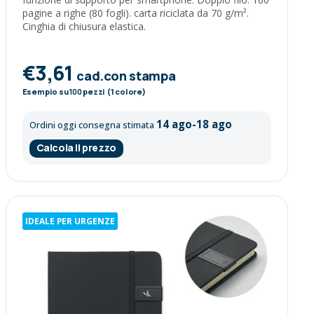
pagine a righe (80 fogli). carta riciclata da 70 g/m².
Cinghia di chiusura elastica.
€3,61
cad.con stampa
Esempio su
100
pezzi (1 colore)
14 ago-18 ago
Ordini oggi consegna stimata
Calcola il prezzo
IDEALE PER URGENZE