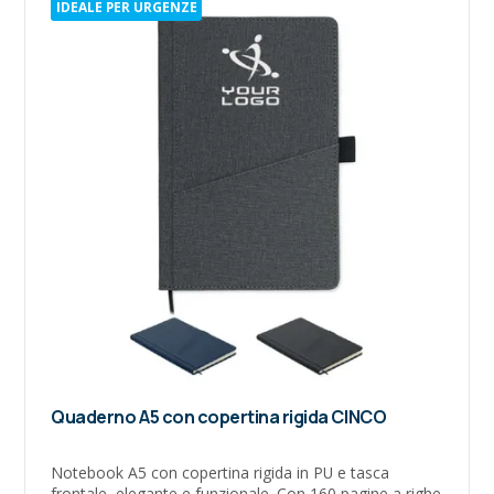
IDEALE PER URGENZE
Quaderno A5 con copertina rigida CINCO
Notebook A5 con copertina rigida in PU e tasca
frontale, elegante e funzionale. Con 160 pagine a righe