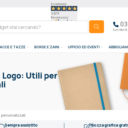
Eccellente
3.879
Recensioni
03
Lun-Ven 8.
ACCE E TAZZE
BORSE E ZAINI
UFFICIO ED EVENTI
ABBIGLIA
Logo: Utili per
li
 personalizzati
Sempre assistito
Bozza grafica grat