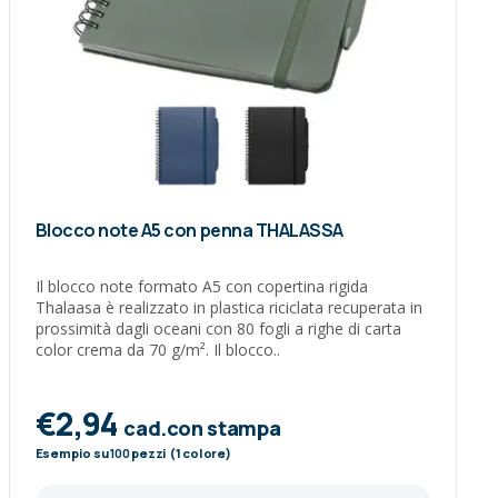
Blocco note A5 con penna THALASSA
Il blocco note formato A5 con copertina rigida
Thalaasa è realizzato in plastica riciclata recuperata in
prossimità dagli oceani con 80 fogli a righe di carta
color crema da 70 g/m². Il blocco..
€2,94
cad.con stampa
Esempio su
100
pezzi (1 colore)