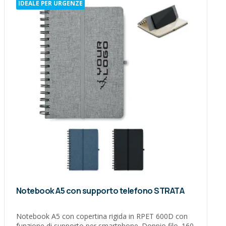
IDEALE PER URGENZE
Notebook A5 con supporto telefono STRATA
Notebook A5 con copertina rigida in RPET 600D con
funzione di supporto per smartphone. Doppio filo. 160