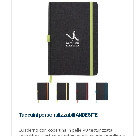
Taccuini personalizzabili ANDESITE
Quaderno con copertina in pelle PU testurizzata,
segnalibro, elastico e portapenne in colore coordinato.