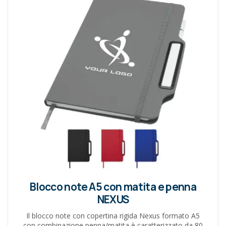
Blocco note A5 con matita e penna
NEXUS
Il blocco note con copertina rigida Nexus formato A5
con combinazione penna/matita è caratterizzato da 80