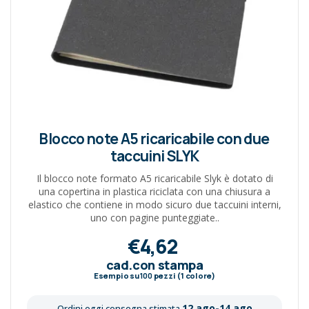
Blocco note A5 ricaricabile con due
taccuini SLYK
Il blocco note formato A5 ricaricabile Slyk è dotato di
una copertina in plastica riciclata con una chiusura a
elastico che contiene in modo sicuro due taccuini interni,
uno con pagine punteggiate..
€4,62
cad.con stampa
Esempio su
100
pezzi (1 colore)
12 ago-14 ago
Ordini oggi consegna stimata