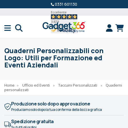
0331 601130
Eccellente
3.879
Recensioni
Quaderni Personalizzabili con
Logo: Utili per Formazione ed
Eventi Aziendali
Home
›
Ufficio ed Eventi
›
Taccuini Personalizzati
›
Quaderni
personalizzati
Produzione solo dopo approvazione
Produciamo solo dopo la tua conferma della bozza grafica
Spedizione gratuita
Su tutti gli ordini