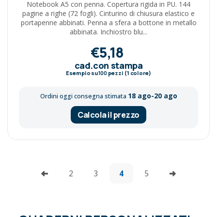
Notebook A5 con penna. Copertura rigida in PU. 144
pagine a righe (72 fogli). Cinturino di chiusura elastico e
portapenne abbinati. Penna a sfera a bottone in metallo
abbinata. Inchiostro blu...
€5,18
cad.con stampa
Esempio su
100
pezzi (1 colore)
18 ago-20 ago
Ordini oggi consegna stimata
Calcola il prezzo
2
3
4
5