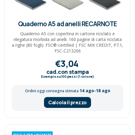
Quaderno A5 ad anelli RECARNOTE
Quaderno A5 con copertina in cartone riciclato e
rilegatura morbida ad anelli. 160 pagine di carta riciclata
a righe (80 fogli). FSC®-certified | FSC MIX CREDIT, P7.1,
FSC-C213206
€3,04
cad.con stampa
Esempio su
100
pezzi (1 colore)
14 ago-18 ago
Ordini oggi consegna stimata
Calcola il prezzo
IDEALE PER URGENZE