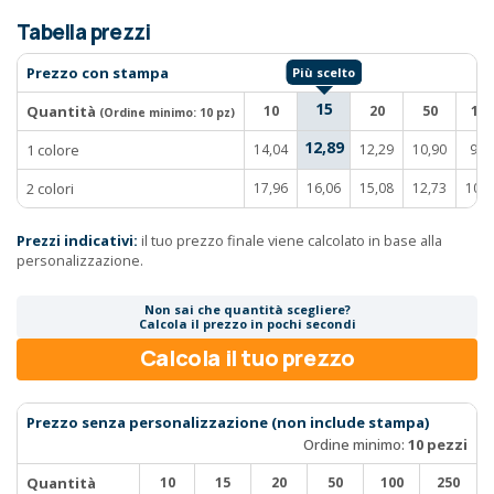
Tabella prezzi
Prezzo con stampa
15
Quantità
10
20
50
100
(Ordine minimo:
10 pz
)
12,89
1 colore
14,04
12,29
10,90
9,6
2 colori
17,96
16,06
15,08
12,73
10,4
Prezzi indicativi:
il tuo prezzo finale viene calcolato in base alla
personalizzazione.
Non sai che quantità scegliere?
Calcola il prezzo in pochi secondi
Calcola il tuo prezzo
Prezzo senza personalizzazione (non include stampa)
Ordine minimo:
10 pezzi
Quantità
10
15
20
50
100
250