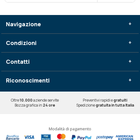
Navigazione
+
Condizioni
+
Contatti
+
Riconoscimenti
+
Oltre
10.000
aziende servite
Preventivi rapidi e
gratuiti
Bozza grafica in
24 ore
Spedizione
gratuita in tutta Italia
Modalità di pagamento