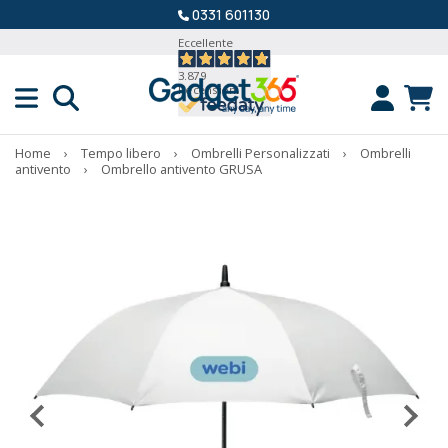
0331 601130
Eccellente
3.879
Recensioni
Home
›
Tempo libero
›
Ombrelli Personalizzati
›
Ombrelli
antivento
›
Ombrello antivento GRUSA