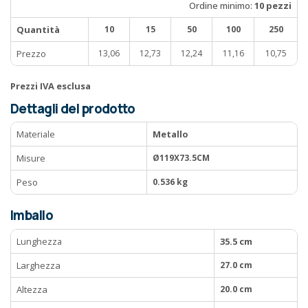
Ordine minimo:
10 pezzi
Quantità
10
15
50
100
250
Prezzo
13,06
12,73
12,24
11,16
10,75
Prezzi IVA esclusa
Dettagli del prodotto
Materiale
Metallo
Misure
Ø119X73.5CM
Peso
0.536 kg
Imballo
Lunghezza
35.5 cm
Larghezza
27.0 cm
Altezza
20.0 cm