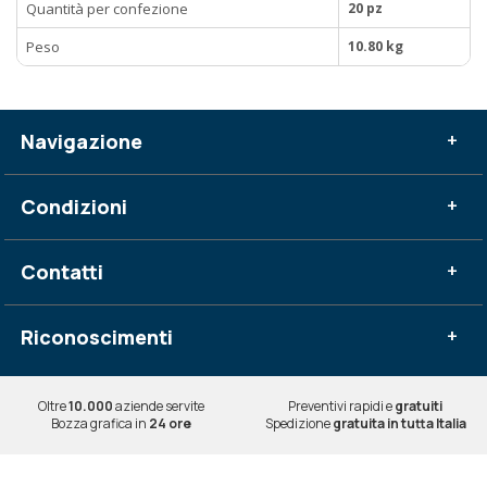
Quantità per confezione
20 pz
Peso
10.80 kg
Navigazione
+
Condizioni
+
Contatti
+
Riconoscimenti
+
Oltre
10.000
aziende servite
Preventivi rapidi e
gratuiti
Bozza grafica in
24 ore
Spedizione
gratuita in tutta Italia