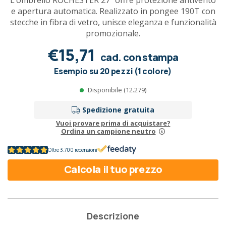
L’ombrello ROCHESTER 27" offre protezione antivento
e apertura automatica. Realizzato in pongee 190T con
stecche in fibra di vetro, unisce eleganza e funzionalità
promozionale.
€15,71
cad. con stampa
Esempio su 20 pezzi (1 colore)
Disponibile (12.279)
Spedizione gratuita
Vuoi provare prima di acquistare?
Ordina un campione neutro
Oltre 3.700 recensioni
Calcola il tuo prezzo
Descrizione