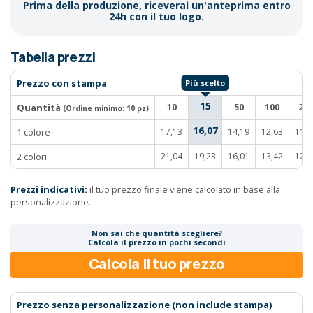
Prima della produzione, riceverai un'anteprima entro
24h con il tuo logo.
Tabella prezzi
Prezzo con stampa
15
Quantità
10
50
100
250
(Ordine minimo:
10 pz
)
16,07
1 colore
17,13
14,19
12,63
11,8
2 colori
21,04
19,23
16,01
13,42
12,3
Prezzi indicativi:
il tuo prezzo finale viene calcolato in base alla
personalizzazione.
Non sai che quantità scegliere?
Calcola il prezzo in pochi secondi
Calcola il tuo prezzo
Prezzo senza personalizzazione (non include stampa)