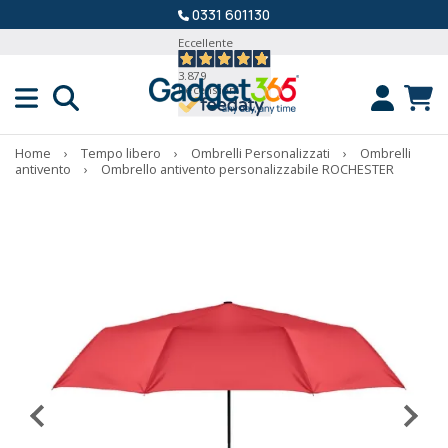
0331 601130
Eccellente
3.879
Recensioni
Home
›
Tempo libero
›
Ombrelli Personalizzati
›
Ombrelli
antivento
›
Ombrello antivento personalizzabile ROCHESTER