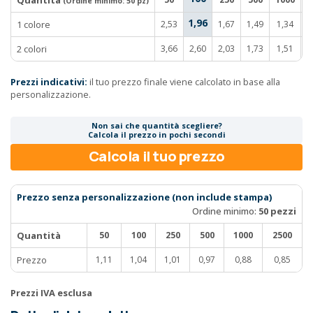
Quantità
(Ordine minimo:
50 pz
)
1,96
1 colore
2,53
1,67
1,49
1,34
1
2 colori
3,66
2,60
2,03
1,73
1,51
1
Prezzi indicativi:
il tuo prezzo finale viene calcolato in base alla
personalizzazione.
Non sai che quantità scegliere?
Calcola il prezzo in pochi secondi
Calcola il tuo prezzo
Prezzo senza personalizzazione (non include stampa)
Ordine minimo:
50 pezzi
Quantità
50
100
250
500
1000
2500
Prezzo
1,11
1,04
1,01
0,97
0,88
0,85
Prezzi IVA esclusa