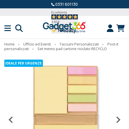
0331 601130
Eccellente
3.879
Recensioni
Home
›
Ufficio ed Eventi
›
Taccuini Personalizzati
›
Post-it
personalizzati
›
Set memo pad cartone riciclato RECYCLO
IDEALE PER URGENZE