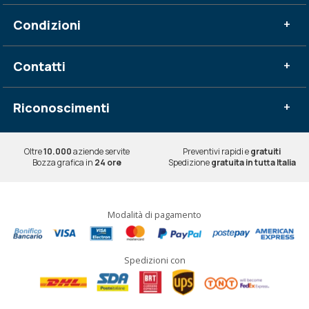
Condizioni
+
Contatti
+
Riconoscimenti
+
Oltre
10.000
aziende servite
Preventivi rapidi e
gratuiti
Bozza grafica in
24 ore
Spedizione
gratuita in tutta Italia
Modalità di pagamento
Spedizioni con