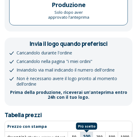
Produzione
Solo dopo aver
approvato l’anteprima
Invia il logo quando preferisci
Caricandolo durante l'ordine
Caricandolo nella pagina "i miei ordini"
Inviandolo via mail indicando il numero dell'ordine
Non è necessario avere il logo pronto al momento
dell’ordine
Prima della produzione, riceverai un'anteprima entro
24h con il tuo logo.
Tabella prezzi
Prezzo con stampa
100
50
250
500
1000
2