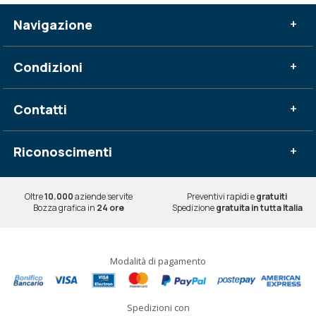
Navigazione
+
Condizioni
+
Contatti
+
Riconoscimenti
+
Oltre
10.000
aziende servite
Preventivi rapidi e
gratuiti
Bozza grafica in
24 ore
Spedizione
gratuita in tutta Italia
Modalità di pagamento
Spedizioni con