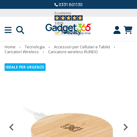
0331 601130
Eccellente
3.879
Recensioni
Home
›
Tecnologia
›
Accessori per Cellulari e Tablet
›
Caricatori Wireless
›
Caricatore wireless RUNDO
IDEALE PER URGENZE