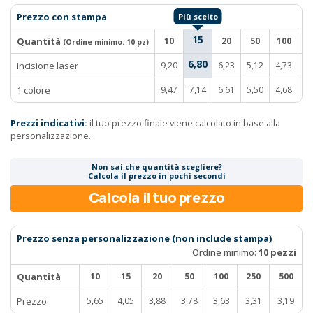
Prezzo con stampa
15
Quantità
10
20
50
100
2
(Ordine minimo:
10 pz
)
6,80
Incisione laser
9,20
6,23
5,12
4,73
4,
1 colore
9,47
7,14
6,61
5,50
4,68
4,
Prezzi indicativi:
il tuo prezzo finale viene calcolato in base alla
personalizzazione.
Non sai che quantità scegliere?
Calcola il prezzo in pochi secondi
Calcola il tuo prezzo
Prezzo senza personalizzazione (non include stampa)
Ordine minimo:
10 pezzi
Quantità
10
15
20
50
100
250
500
Prezzo
5,65
4,05
3,88
3,78
3,63
3,31
3,19