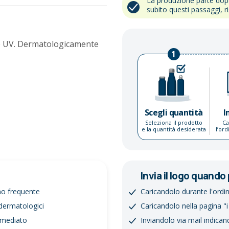
La produzione parte do
subito questi passaggi, r
che UV. Dermatologicamente
1
Scegli quantità
I
Seleziona il prodotto
Ca
e la quantità desiderata
l’or
Invia il logo quando 
no frequente
Caricandolo durante l'ordi
 dermatologici
Caricandolo nella pagina "i
immediato
Inviandolo via mail indican