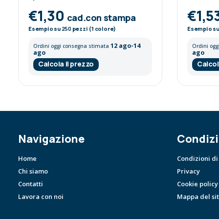
€1,30
€1,5
cad.con stampa
Esempio su
250
pezzi (1 colore)
Esempio s
12 ago-14
Ordini oggi consegna stimata
Ordini og
ago
ago
Calcola il prezzo
Calcol
Navigazione
Condizi
Home
Condizioni di
Chi siamo
Privacy
Contatti
Cookie policy
Lavora con noi
Mappa del si