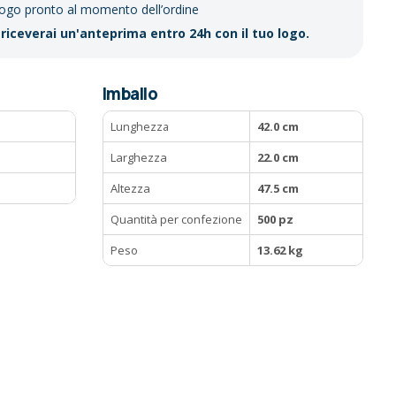
logo pronto al momento dell’ordine
riceverai un'anteprima entro 24h con il tuo logo.
Imballo
Lunghezza
42.0 cm
Larghezza
22.0 cm
Altezza
47.5 cm
Quantità per confezione
500 pz
Peso
13.62 kg