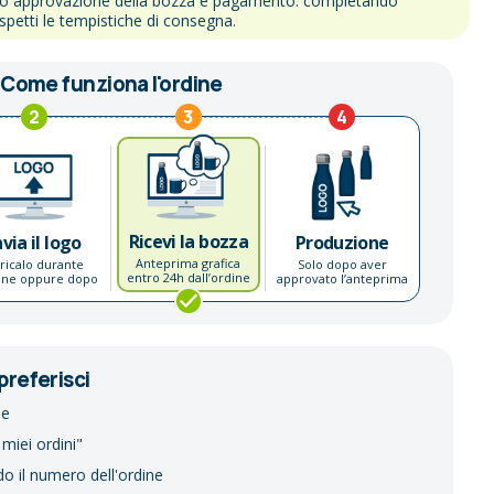
po approvazione della bozza e pagamento: completando
ispetti le tempistiche di consegna.
Come funziona l'ordine
2
3
4
Ricevi la bozza
nvia il logo
Produzione
Anteprima grafica
ricalo durante
Solo dopo aver
entro 24h dall’ordine
dine oppure dopo
approvato l’anteprima
preferisci
ne
 miei ordini"
do il numero dell'ordine