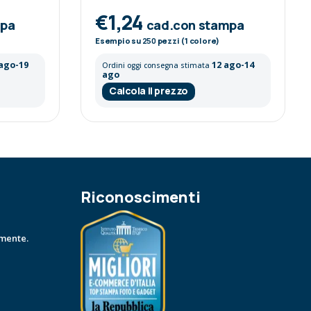
€1,24
mpa
cad.con stampa
Esempio su
250
pezzi (1 colore)
 ago-19
12 ago-14
Ordini oggi consegna stimata
ago
Calcola il prezzo
Riconoscimenti
amente.