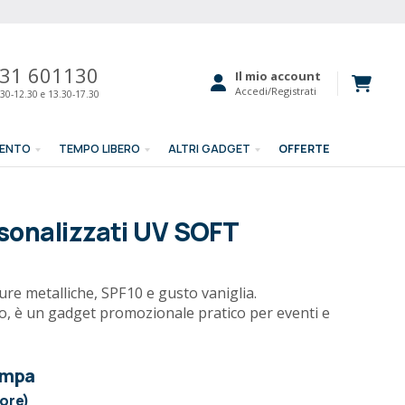
31 601130
Il mio account
Accedi/Registrati
30-12.30 e 13.30-17.30
MENTO
TEMPO LIBERO
ALTRI GADGET
OFFERTE
sonalizzati UV SOFT
ure metalliche, SPF10 e gusto vaniglia.
, è un gadget promozionale pratico per eventi e
ampa
lore)