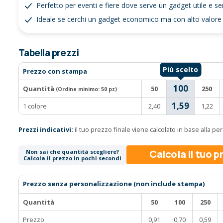
Perfetto per eventi e fiere dove serve un gadget utile e 
Ideale se cerchi un gadget economico ma con alto valore
Tabella prezzi
Prezzo con stampa
100
Quantità
50
250
(Ordine minimo:
50 pz
)
1,59
1 colore
2,40
1,22
Prezzi indicativi:
il tuo prezzo finale viene calcolato in base alla p
Calcola il tuo 
Non sai che quantità scegliere?
Calcola il prezzo in pochi secondi
Prezzo senza personalizzazione (non include stampa)
Quantità
50
100
250
Prezzo
0,91
0,70
0,59