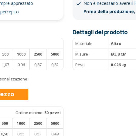
sempre apprezzato
Non è necessario avere il 
Prima della produzione, 
 percepito
Dettagli del prodotto
Materiale
Altro
500
1000
2500
5000
Misure
Ø3,8 CM
1,07
0,96
0,87
0,82
Peso
0.026 kg
ersonalizzazione.
prezzo
Ordine minimo:
50 pezzi
500
1000
2500
5000
0,58
0,55
0,51
0,49