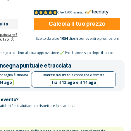
Oltre 3.700 recensioni
Calcola il tuo prezzo
uita
quistare?
Scelto da oltre
1054
clienti per eventi e promozioni
eutro
che gratuite fino alla tua approvazione
Produzione solo dopo il tuo ok
nsegna puntuale e tracciata
Merce neutra:
onsegna è stimata
la consegna è stimata
 14 ago
tra il 12 ago e il 14 ago
n evento?
attibilità e ti aiutiamo a rispettare la scadenza