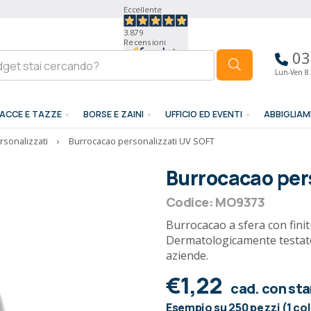
Eccellente
3.879
Recensioni
03
Lun-Ven 8.
ACCE E TAZZE
BORSE E ZAINI
UFFICIO ED EVENTI
ABBIGLIA
rsonalizzati
›
Burrocacao personalizzati UV SOFT
Burrocacao per
Codice: MO9373
Burrocacao a sfera con finit
Dermatologicamente testato
aziende.
€1,22
cad. con st
Esempio su 250 pezzi (1 co