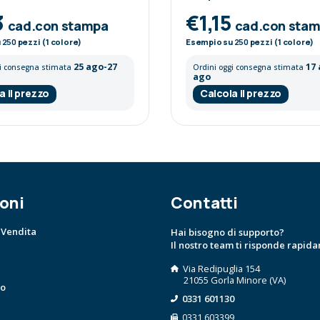
3
€1,15
cad.con stampa
cad.con sta
u
250
pezzi (1 colore)
Esempio su
250
pezzi (1 colore)
25 ago-27
17
gi consegna stimata
Ordini oggi consegna stimata
ago
a il prezzo
Calcola il prezzo
oni
Contatti
 Vendita
Hai bisogno di supporto?
Il nostro team ti risponde rapid
Via Redipuglia 154
21055 Gorla Minore (VA)
to
0331 601130
0331 603399