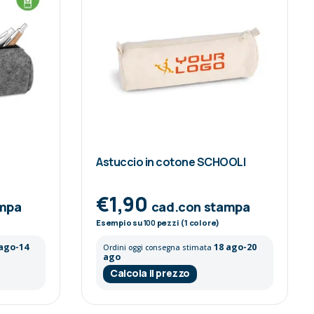
Astuccio in cotone SCHOOLI
€1,90
ampa
cad.con stampa
Esempio su
100
pezzi (1 colore)
 ago-14
18 ago-20
Ordini oggi consegna stimata
ago
Calcola il prezzo