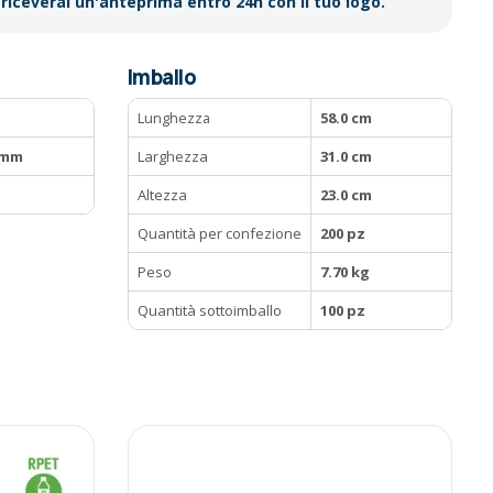
riceverai un'anteprima entro 24h con il tuo logo.
Imballo
Lunghezza
58.0 cm
5 mm
Larghezza
31.0 cm
Altezza
23.0 cm
Quantità per confezione
200 pz
Peso
7.70 kg
Quantità sottoimballo
100 pz