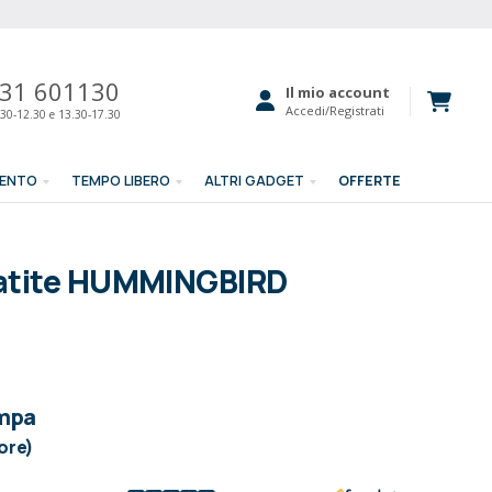
31 601130
Il mio account
Accedi/Registrati
30-12.30 e 13.30-17.30
MENTO
TEMPO LIBERO
ALTRI GADGET
OFFERTE
matite HUMMINGBIRD
ampa
lore)