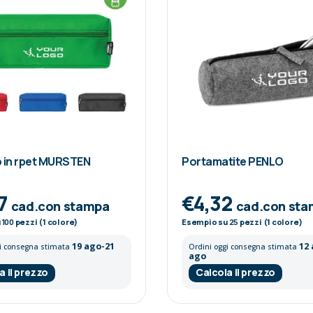
 in rpet MURSTEN
Portamatite PENLO
7
€4,32
cad.con stampa
cad.con st
u
100
pezzi (1 colore)
Esempio su
25
pezzi (1 colore)
19 ago-21
12
gi consegna stimata
Ordini oggi consegna stimata
ago
a il prezzo
Calcola il prezzo