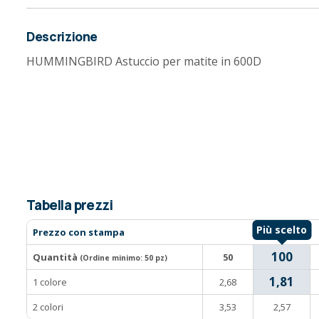
Descrizione
HUMMINGBIRD Astuccio per matite in 600D
Tabella prezzi
Prezzo con stampa
100
Quantità
50
(Ordine minimo:
50 pz
)
1,81
1 colore
2,68
2 colori
3,53
2,57