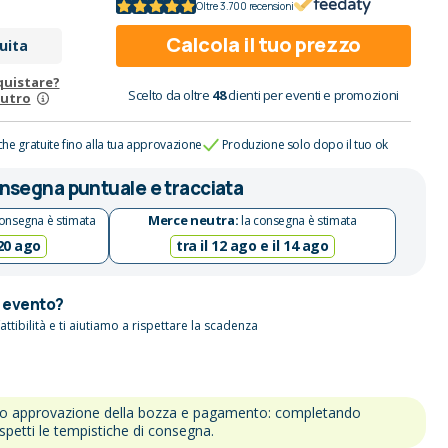
Oltre 3.700 recensioni
Calcola il tuo prezzo
uita
quistare?
Scelto da oltre
48
clienti per eventi e promozioni
eutro
che gratuite fino alla tua approvazione
Produzione solo dopo il tuo ok
nsegna puntuale e tracciata
Merce neutra:
onsegna è stimata
la consegna è stimata
 20 ago
tra il 12 ago e il 14 ago
n evento?
attibilità e ti aiutiamo a rispettare la scadenza
po approvazione della bozza e pagamento: completando
ispetti le tempistiche di consegna.