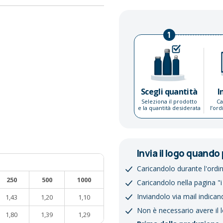
1
Scegli quantità
I
Seleziona il prodotto
Ca
e la quantità desiderata
l’or
Invia il logo quando 
Caricandolo durante l'ordi
250
500
1000
Caricandolo nella pagina "i
Inviandolo via mail indican
1,43
1,20
1,10
Non è necessario avere il 
1,80
1,39
1,29