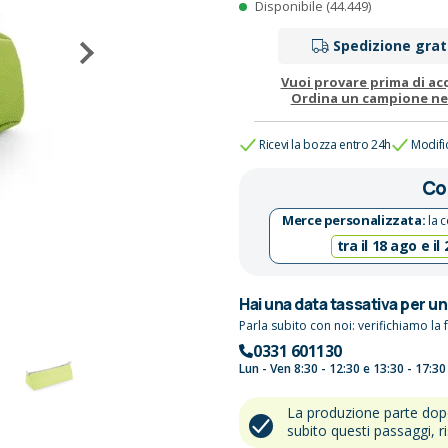
Disponibile (44.449)
Spedizione grat
Vuoi provare prima di ac
Ordina un campione n
Ricevi la bozza entro 24h
Modifi
Co
Merce personalizzata:
la c
tra il 18 ago e il
Hai una data tassativa per u
Parla subito con noi: verifichiamo la f
0331 601130
Lun - Ven 8:30 - 12:30 e 13:30 - 17:30
La produzione parte do
subito questi passaggi, r