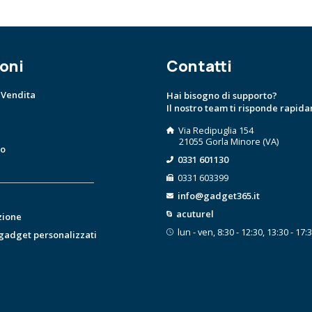
oni
Contatti
 Vendita
Hai bisogno di supporto?
Il nostro team ti risponde rapid
Via Redipuglia 154
21055 Gorla Minore (VA)
to
0331 601130
0331 603399
info@gadget365.it
acuturel
zione
lun - ven, 8:30 - 12:30, 13:30 - 17:
 gadget personalizzati