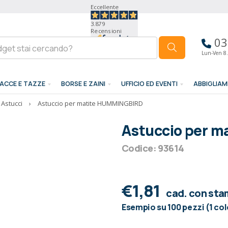
Eccellente
3.879
Recensioni
03
Lun-Ven 8.
ACCE E TAZZE
BORSE E ZAINI
UFFICIO ED EVENTI
ABBIGLIA
Astucci
›
Astuccio per matite HUMMINGBIRD
Astuccio per 
Codice: 93614
€1,81
cad. con st
Esempio su 100 pezzi (1 co