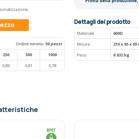
Prima della produzione, 
ersonalizzazione.
Dettagli del prodotto
prezzo
Materiale
600D
Ordine minimo:
50 pezzi
Misure
210 x 85 x 6
250
500
1000
Peso
0.032 kg
0,89
0,81
0,78
atteristiche