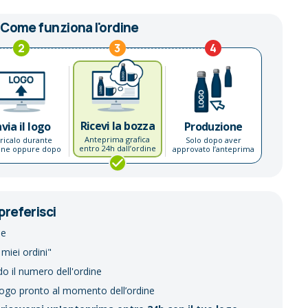
Come funziona l'ordine
2
3
4
Ricevi la bozza
nvia il logo
Produzione
Anteprima grafica
ricalo durante
Solo dopo aver
entro 24h dall’ordine
dine oppure dopo
approvato l’anteprima
preferisci
ne
 miei ordini"
do il numero dell'ordine
logo pronto al momento dell’ordine