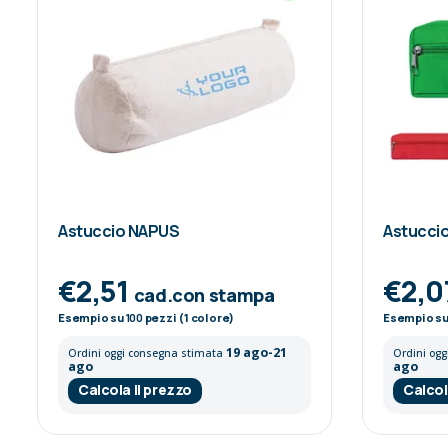
Astuccio NAPUS
Astuccio
€2,51
€2,0
cad.con stampa
Esempio su
100
pezzi (1 colore)
Esempio s
19 ago-21
Ordini oggi consegna stimata
Ordini og
ago
ago
Calcola il prezzo
Calcol