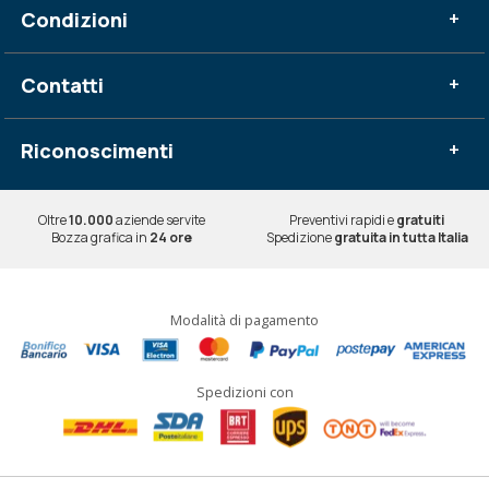
Condizioni
+
Contatti
+
Riconoscimenti
+
Oltre
10.000
aziende servite
Preventivi rapidi e
gratuiti
Bozza grafica in
24 ore
Spedizione
gratuita in tutta Italia
Modalità di pagamento
Spedizioni con