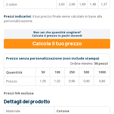
2 colori
3,63
2,66
1,89
1,48
1,37
Prezzi indicativi:
il tuo prezzo finale viene calcolato in base alla
personalizzazione.
Non sai che quantità scegliere?
Calcola il prezzo in pochi secondi
Calcola il tuo prezzo
Prezzo senza personalizzazione (non include stampa)
Ordine minimo:
50 pezzi
Quantità
50
100
250
500
1000
Prezzo
1,05
1,02
0,98
0,90
0,86
Prezzi IVA esclusa
Dettagli del prodotto
Materiale
Cotone