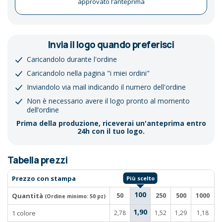
approvato l’anteprima
Invia il logo quando preferisci
Caricandolo durante l'ordine
Caricandolo nella pagina "i miei ordini"
Inviandolo via mail indicando il numero dell'ordine
Non è necessario avere il logo pronto al momento
dell’ordine
Prima della produzione, riceverai un'anteprima entro
24h con il tuo logo.
Tabella prezzi
Prezzo con stampa
100
Quantità
50
250
500
1000
(Ordine minimo:
50 pz
)
1,90
1 colore
2,78
1,52
1,29
1,18