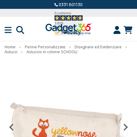
0331 601130
Eccellente
3.879
Recensioni
Home
›
Penne Personalizzate
›
Disegnare ed Evidenziare
›
Astucci
›
Astuccio in cotone SCHOOLI