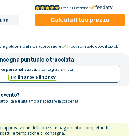
Oltre 3.700 recensioni
Calcola il tuo prezzo
uita
che gratuite fino alla tua approvazione
Produzione solo dopo il tuo ok
nsegna puntuale e tracciata
ce personalizzata:
la consegna è stimata
tra il 10 nov e il 12 nov
n evento?
attibilità e ti aiutiamo a rispettare la scadenza
po approvazione della bozza e pagamento: completando
ispetti le tempistiche di consegna.