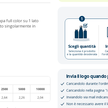
1
a full color su 1 lato
nato singolarmente in
Scegli quantità
I
Seleziona il prodotto
Ca
e la quantità desiderata
l’or
Invia il logo quando 
Caricandolo durante l'ordi
2500
5000
10000
Caricandolo nella pagina "i
Inviandolo via mail indican
2,64
2,26
2,04
Non è necessario avere il 