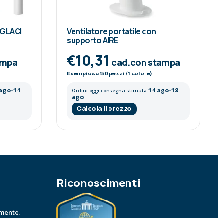
e GLACI
Ventilatore portatile con
supporto AIRE
€10,31
ampa
cad.con stampa
Esempio su
150
pezzi (1 colore)
 ago-14
14 ago-18
Ordini oggi consegna stimata
ago
Calcola il prezzo
Riconoscimenti
amente.