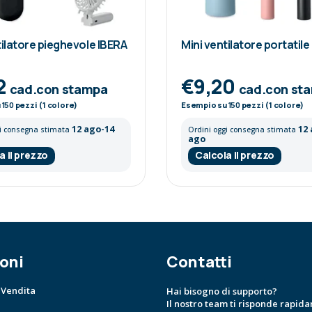
tilatore pieghevole IBERA
Mini ventilatore portatil
2
€9,20
cad.con stampa
cad.con st
u
150
pezzi (1 colore)
Esempio su
150
pezzi (1 colore)
12 ago-14
12
gi consegna stimata
Ordini oggi consegna stimata
ago
a il prezzo
Calcola il prezzo
oni
Contatti
 Vendita
Hai bisogno di supporto?
Il nostro team ti risponde rapid