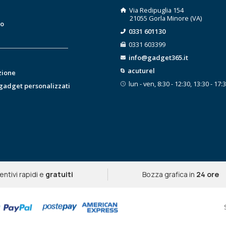
Via Redipuglia 154
21055 Gorla Minore (VA)
to
0331 601130
0331 603399
info@gadget365.it
acuturel
zione
lun - ven, 8:30 - 12:30, 13:30 - 17:
 gadget personalizzati
entivi rapidi e
gratuiti
Bozza grafica in
24 ore