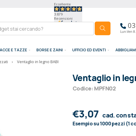
Eccellente
3.879
Recensioni
03
Lun-Ven 8.
ACCE E TAZZE
BORSE E ZAINI
UFFICIO ED EVENTI
ABBIGLIA
zzati
›
Ventaglio in legno BABI
Ventaglio in le
Codice: MPFN02
€3,07
cad. con s
Esempio su 1000 pezzi (1 c