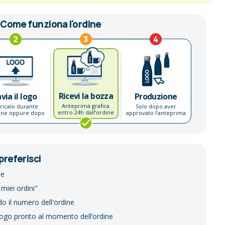
Come funziona l'ordine
2
3
4
Ricevi la bozza
nvia il logo
Produzione
Anteprima grafica
ricalo durante
Solo dopo aver
entro 24h dall’ordine
dine oppure dopo
approvato l’anteprima
preferisci
ne
 miei ordini"
do il numero dell'ordine
logo pronto al momento dell’ordine