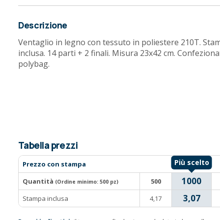
Descrizione
Ventaglio in legno con tessuto in poliestere 210T. Stamp
inclusa. 14 parti + 2 finali. Misura 23x42 cm. Confezio
polybag.
Tabella prezzi
Prezzo con stampa
1000
Quantità
500
(Ordine minimo:
500 pz
)
3,07
Stampa inclusa
4,17