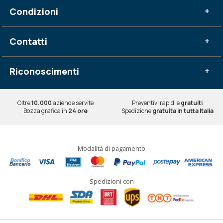
Condizioni
+
Contatti
+
Riconoscimenti
+
Oltre
10.000
aziende servite
Preventivi rapidi e
gratuiti
Bozza grafica in
24 ore
Spedizione
gratuita in tutta Italia
Modalità di pagamento
Spedizioni con