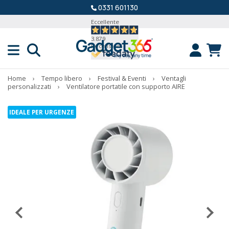
0331 601130
Eccellente
3.879
Recensioni
Home
›
Tempo libero
›
Festival & Eventi
›
Ventagli
personalizzati
›
Ventilatore portatile con supporto AIRE
IDEALE PER URGENZE