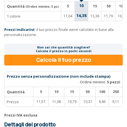
10
Quantità
5
15
50
100
(Ordine minimo:
5 pz
)
14,38
1 colore
17,04
13,36
11,79
10,38
Prezzi indicativi:
il tuo prezzo finale viene calcolato in base alla
personalizzazione.
Non sai che quantità scegliere?
Calcola il prezzo in pochi secondi
Calcola il tuo prezzo
Prezzo senza personalizzazione (non include stampa)
Ordine minimo:
5 pezzi
Quantità
5
10
15
50
100
250
Prezzo
11,57
11,08
10,79
10,37
9,46
9,11
Prezzi IVA esclusa
Dettagli del prodotto