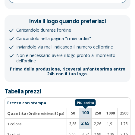
Invia il logo quando preferisci
Caricandolo durante l'ordine
Caricandolo nella pagina "i miei ordini"
Inviandolo via mail indicando il numero dell'ordine
Non è necessario avere il logo pronto al momento
dell’ordine
Prima della produzione, riceverai un'anteprima entro
24h con il tuo logo.
Tabella prezzi
Prezzo con stampa
100
Quantità
50
250
1000
2500
(Ordine minimo:
50 pz
)
2,65
1 colore
3,85
2,26
1,91
1,75
2 colori
5,55
3,52
2,98
2,39
2,16