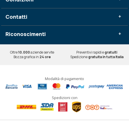
Contatti
+
Riconoscimenti
+
Oltre
10.000
aziende servite
Preventivi rapidi e
gratuiti
Bozza grafica in
24 ore
Spedizione
gratuita in tutta Italia
Modalità di pagamento
Spedizioni con