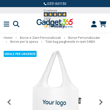
0331 601130
Eccellente
3.879
Recensioni
Home
›
Borse e Zaini Personalizzati
›
Borse Personalizzate
›
Borse per la spesa
›
Tote bag pieghevole in rpet SABIA
IDEALE PER URGENZE