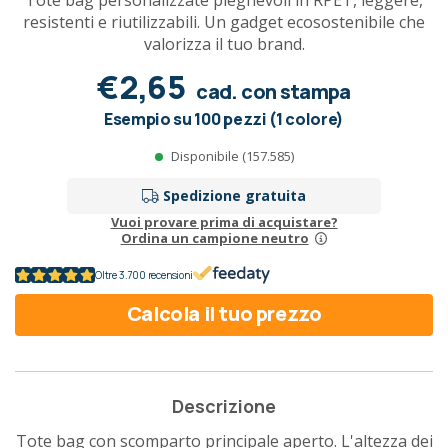
Tote bag personalizzate pieghevoli in RPET, leggere,
resistenti e riutilizzabili. Un gadget ecosostenibile che
valorizza il tuo brand.
€2,65
cad. con stampa
Esempio su 100 pezzi (1 colore)
Disponibile (157.585)
Spedizione gratuita
Vuoi provare prima di acquistare?
Ordina un campione neutro
Oltre 3.700 recensioni
Calcola il tuo prezzo
Descrizione
Tote bag con scomparto principale aperto. L'altezza dei