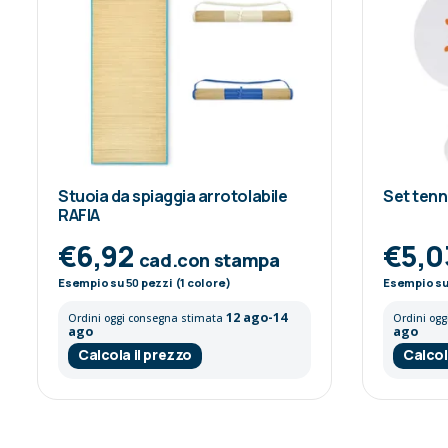
Stuoia da spiaggia arrotolabile
Set ten
RAFIA
€6,92
€5,
cad.con stampa
Esempio su
50
pezzi (1 colore)
Esempio s
12 ago-14
Ordini oggi consegna stimata
Ordini og
ago
ago
Calcola il prezzo
Calcol