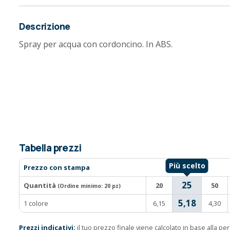
Descrizione
Spray per acqua con cordoncino. In ABS.
Tabella prezzi
Prezzo con stampa
25
Quantità
20
50
(Ordine minimo:
20 pz
)
5,18
1 colore
6,15
4,30
Prezzi indicativi:
il tuo prezzo finale viene calcolato in base alla p