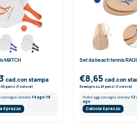
nis MATCH
Set da beach tennis RA
03
€8,65
cad.con stampa
cad.con st
u
50
pezzi (1 colore)
Esempio su
20
pezzi (1 colore)
14 ago-18
12
gi consegna stimata
Ordini oggi consegna stimata
ago
a il prezzo
Calcola il prezzo