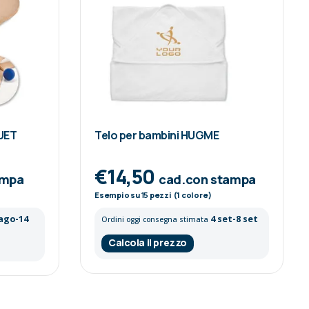
QUET
Telo per bambini HUGME
€14,50
ampa
cad.con stampa
Esempio su
15
pezzi (1 colore)
 ago-14
4 set-8 set
Ordini oggi consegna stimata
Calcola il prezzo