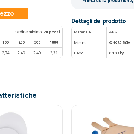
Prima della produzione, 
prezzo
Dettagli del prodotto
Ordine minimo:
20 pezzi
Materiale
ABS
100
250
500
1000
Misure
Ø4X20.5CM
2,74
2,49
2,40
2,31
Peso
0.103 kg
atteristiche