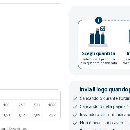
1
Scegli quantità
I
Seleziona il prodotto
Ca
e la quantità desiderata
l’or
Invia il logo quando 
Caricandolo durante l'ordi
100
250
500
1000
Caricandolo nella pagina "i
Inviandolo via mail indican
3,63
3,12
2,89
2,72
Non è necessario avere il 
ersonalizzazione.