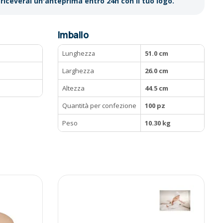
riceverai un'anteprima entro 24h con il tuo logo.
Imballo
Lunghezza
51.0 cm
Larghezza
26.0 cm
Altezza
44.5 cm
Quantità per confezione
100 pz
Peso
10.30 kg