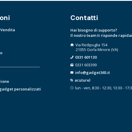
oni
Contatti
 Vendita
Hai bisogno di supporto?
Il nostro team ti risponde rapid
Via Redipuglia 154
21055 Gorla Minore (VA)
to
0331 601130
0331 603399
info@gadget365.it
acuturel
zione
lun - ven, 8:30 - 12:30, 13:30 - 17:
 gadget personalizzati