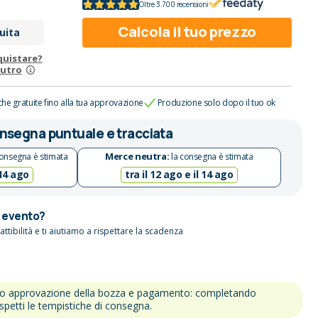
Oltre 3.700 recensioni
Calcola il tuo prezzo
uita
quistare?
eutro
che gratuite fino alla tua approvazione
Produzione solo dopo il tuo ok
nsegna puntuale e tracciata
Merce neutra:
onsegna è stimata
la consegna è stimata
 14 ago
tra il 12 ago e il 14 ago
n evento?
attibilità e ti aiutiamo a rispettare la scadenza
po approvazione della bozza e pagamento: completando
ispetti le tempistiche di consegna.