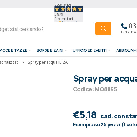
Eccellente
3.879
Recensioni
03
Lun-Ven 8.
ACCE E TAZZE
BORSE E ZAINI
UFFICIO ED EVENTI
ABBIGLIA
sonalizzati
›
Spray per acqua IBIZA
Spray per acqua
Codice: MO8895
€5,18
cad. con st
Esempio su 25 pezzi (1 col