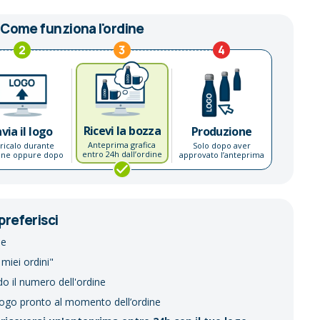
Come funziona l'ordine
2
3
4
Ricevi la bozza
nvia il logo
Produzione
Anteprima grafica
ricalo durante
Solo dopo aver
entro 24h dall’ordine
dine oppure dopo
approvato l’anteprima
preferisci
ne
 miei ordini"
do il numero dell'ordine
logo pronto al momento dell’ordine