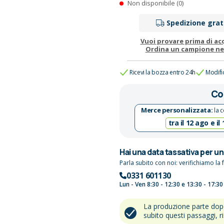
Non disponibile (0)
Spedizione grat
Vuoi provare prima di ac
Ordina un campione n
Ricevi la bozza entro 24h
Modifi
Co
Merce personalizzata:
la c
tra il 12 ago e il
Hai una data tassativa per u
Parla subito con noi: verifichiamo la f
0331 601130
Lun - Ven 8:30 - 12:30 e 13:30 - 17:30
La produzione parte do
subito questi passaggi, r