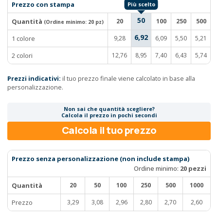
Prezzo con stampa
50
Quantità
20
100
250
500
(Ordine minimo:
20 pz
)
6,92
1 colore
9,28
6,09
5,50
5,21
2 colori
12,76
8,95
7,40
6,43
5,74
Prezzi indicativi:
il tuo prezzo finale viene calcolato in base alla
personalizzazione.
Non sai che quantità scegliere?
Calcola il prezzo in pochi secondi
Calcola il tuo prezzo
Prezzo senza personalizzazione (non include stampa)
Ordine minimo:
20 pezzi
Quantità
20
50
100
250
500
1000
Prezzo
3,29
3,08
2,96
2,80
2,70
2,60