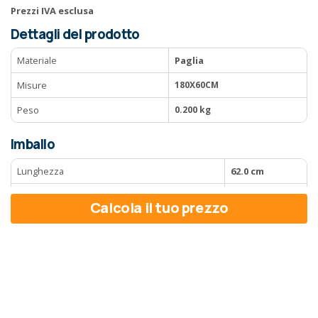
Prezzi IVA esclusa
Dettagli del prodotto
Materiale
Paglia
Misure
180X60CM
Peso
0.200 kg
Imballo
Lunghezza
62.0 cm
Larghezza
30.0 cm
Calcola il tuo prezzo
Altezza
20.0 cm
Quantità per confezione
20 pz
Peso
4.00 kg