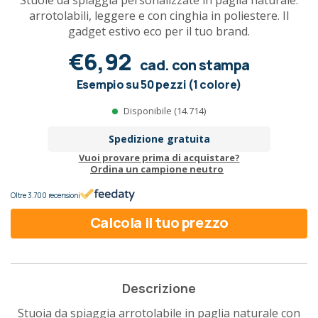
Stuoie da spiaggia personalizzate in paglia naturale:
arrotolabili, leggere e con cinghia in poliestere. Il
gadget estivo eco per il tuo brand.
€6,92
cad. con stampa
Esempio su 50 pezzi (1 colore)
Disponibile (14.714)
Spedizione gratuita
Vuoi provare prima di acquistare?
Ordina un campione neutro
Oltre 3.700 recensioni
Calcola il tuo prezzo
Descrizione
Stuoia da spiaggia arrotolabile in paglia naturale con