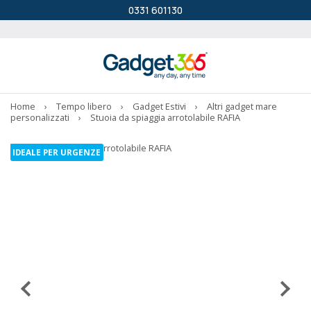
0331 601130
Home
›
Tempo libero
›
Gadget Estivi
›
Altri gadget mare
personalizzati
›
Stuoia da spiaggia arrotolabile RAFIA
IDEALE PER URGENZE