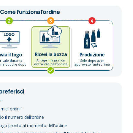
Come funziona l'ordine
2
3
4
Ricevi la bozza
nvia il logo
Produzione
Anteprima grafica
ricalo durante
Solo dopo aver
entro 24h dall’ordine
dine oppure dopo
approvato l’anteprima
preferisci
ne
 miei ordini"
do il numero dell'ordine
logo pronto al momento dell’ordine