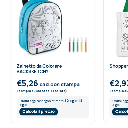
Zainetto da Colorare
Shopper
BACKSKETCHY
€5,26
€2,9
cad.con stampa
Esempio su
100
pezzi (1 colore)
Esempio s
12 ago-14
Ordini oggi consegna stimata
Ordini og
ago
ago
Calcola il prezzo
Calcol