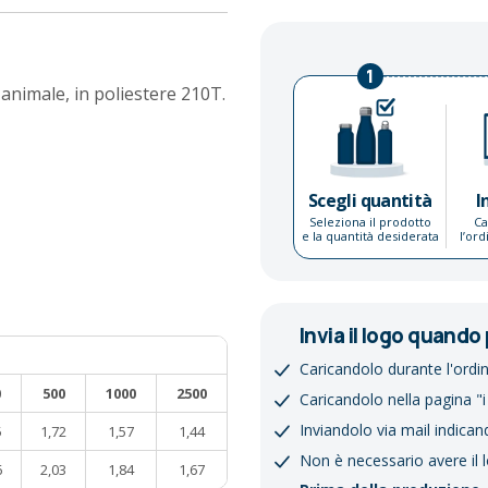
1
animale, in poliestere 210T.
Scegli quantità
I
Seleziona il prodotto
Ca
e la quantità desiderata
l’or
Invia il logo quando 
Caricandolo durante l'ordi
0
500
1000
2500
Caricandolo nella pagina "i
Inviandolo via mail indican
5
1,72
1,57
1,44
Non è necessario avere il 
6
2,03
1,84
1,67