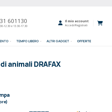
31 601130
Il mio account
Accedi/Registrati
30-12.30 e 13.30-17.30
MENTO
TEMPO LIBERO
ALTRI GADGET
OFFERTE
 di animali DRAFAX
ampa
lore)