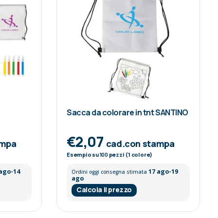
Sacca da colorare in tnt SANTINO
€2,07
ampa
cad.con stampa
Esempio su
100
pezzi (1 colore)
 ago-14
17 ago-19
Ordini oggi consegna stimata
ago
Calcola il prezzo