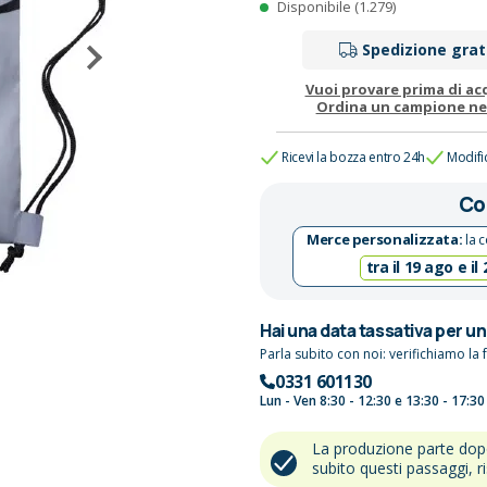
Disponibile (1.279)
Spedizione grat
Vuoi provare prima di ac
Ordina un campione n
Ricevi la bozza entro 24h
Modifi
Co
Merce personalizzata:
la c
tra il 19 ago e il
Hai una data tassativa per u
Parla subito con noi: verifichiamo la f
0331 601130
Lun - Ven 8:30 - 12:30 e 13:30 - 17:30
La produzione parte do
subito questi passaggi, r