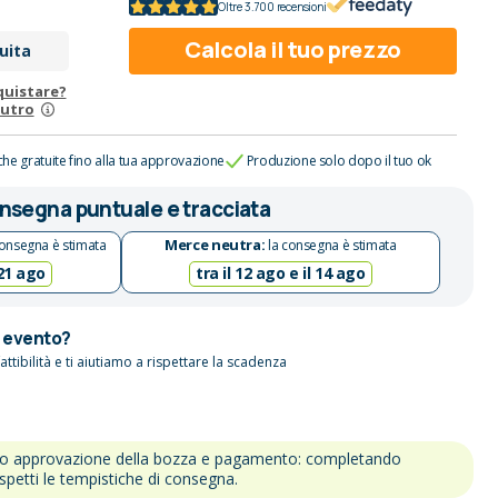
Oltre 3.700 recensioni
Calcola il tuo prezzo
uita
quistare?
eutro
che gratuite fino alla tua approvazione
Produzione solo dopo il tuo ok
nsegna puntuale e tracciata
Merce neutra:
onsegna è stimata
la consegna è stimata
 21 ago
tra il 12 ago e il 14 ago
n evento?
attibilità e ti aiutiamo a rispettare la scadenza
po approvazione della bozza e pagamento: completando
ispetti le tempistiche di consegna.