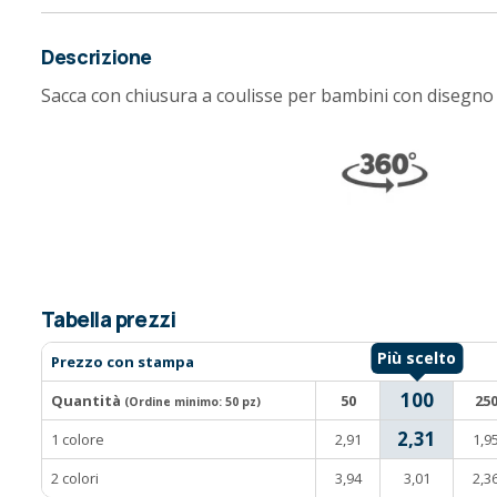
Descrizione
Sacca con chiusura a coulisse per bambini con disegno 
Tabella prezzi
Prezzo con stampa
100
Quantità
50
25
(Ordine minimo:
50 pz
)
2,31
1 colore
2,91
1,9
2 colori
3,94
3,01
2,3