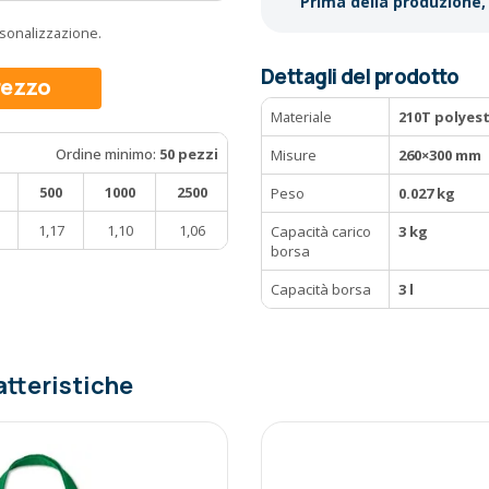
Prima della produzione, 
ersonalizzazione.
Dettagli del prodotto
prezzo
Materiale
210T polyes
Ordine minimo:
50 pezzi
Misure
260×300 mm
500
1000
2500
Peso
0.027 kg
1,17
1,10
1,06
Capacità carico
3 kg
borsa
Capacità borsa
3 l
atteristiche