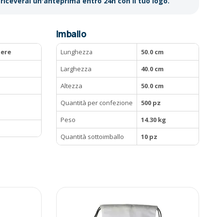
riceverai un'anteprima entro 24h con il tuo logo.
Imballo
tere
Lunghezza
50.0 cm
Larghezza
40.0 cm
Altezza
50.0 cm
Quantità per confezione
500 pz
Peso
14.30 kg
Quantità sottoimballo
10 pz