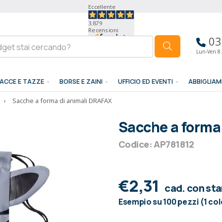
Eccellente
3.879
Recensioni
03
Lun-Ven 8.
ACCE E TAZZE
BORSE E ZAINI
UFFICIO ED EVENTI
ABBIGLIA
›
Sacche a forma di animali DRAFAX
Sacche a forma
Codice: AP781812
€2,31
cad. con st
Esempio su 100 pezzi (1 co