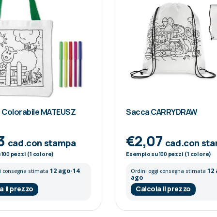
 Colorabile MATEUSZ
Sacca CARRYDRAW
3
€2,07
cad.con stampa
cad.con st
u
100
pezzi (1 colore)
Esempio su
100
pezzi (1 colore)
12 ago-14
12
gi consegna stimata
Ordini oggi consegna stimata
ago
a il prezzo
Calcola il prezzo