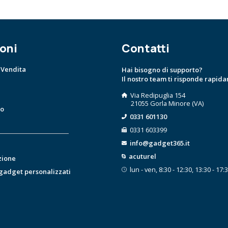
oni
Contatti
 Vendita
Hai bisogno di supporto?
Il nostro team ti risponde rapid
Via Redipuglia 154
21055 Gorla Minore (VA)
to
0331 601130
0331 603399
info@gadget365.it
acuturel
zione
lun - ven, 8:30 - 12:30, 13:30 - 17:
 gadget personalizzati