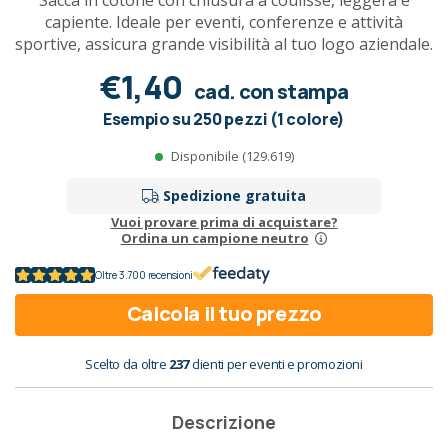
Sacca in cotone con chiusura a coulisse, leggera e
capiente. Ideale per eventi, conferenze e attività
sportive, assicura grande visibilità al tuo logo aziendale.
€1,40
cad. con stampa
Esempio su 250 pezzi (1 colore)
Disponibile (129.619)
Spedizione gratuita
Vuoi provare prima di acquistare?
Ordina un campione neutro
Oltre 3.700 recensioni
Calcola il tuo prezzo
Scelto da oltre
237
clienti per eventi e promozioni
Descrizione