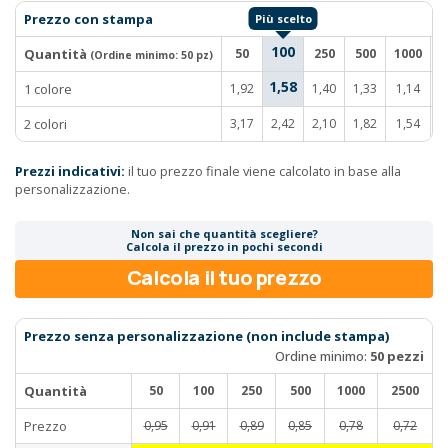
Prezzo con stampa
100
Quantità
50
250
500
1000
2
(Ordine minimo:
50 pz
)
1,58
1 colore
1,92
1,40
1,33
1,14
1
2 colori
3,17
2,42
2,10
1,82
1,54
1
Prezzi indicativi:
il tuo prezzo finale viene calcolato in base alla
personalizzazione.
Non sai che quantità scegliere?
Calcola il prezzo in pochi secondi
Calcola il tuo prezzo
Prezzo senza personalizzazione (non include stampa)
Ordine minimo:
50 pezzi
Quantità
50
100
250
500
1000
2500
Prezzo
0,95
0,91
0,89
0,85
0,78
0,72