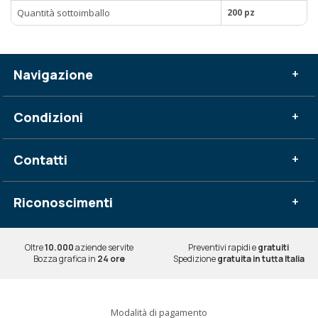
Quantità sottoimballo
200 pz
Navigazione
+
Condizioni
+
Contatti
+
Riconoscimenti
+
Oltre
10.000
aziende servite
Preventivi rapidi e
gratuiti
Bozza grafica in
24 ore
Spedizione
gratuita in tutta Italia
Modalità di pagamento