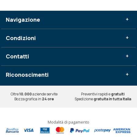
Navigazione
+
Condizioni
+
Contatti
+
Riconoscimenti
+
Oltre
10.000
aziende servite
Preventivi rapidi e
gratuiti
Bozza grafica in
24 ore
Spedizione
gratuita in tutta Italia
Modalità di pagamento