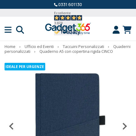
0331 601130
Eccellente
3.879
Recensioni
Home
›
Ufficio ed Eventi
›
Taccuini Personalizzati
›
Quaderni
personalizzati
›
Quaderno A5 con copertina rigida CINCO
IDEALE PER URGENZE