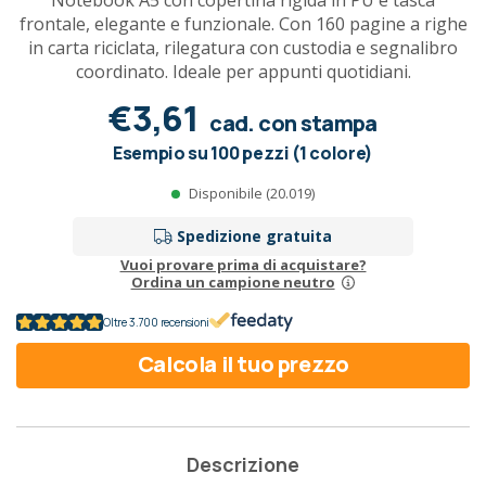
Notebook A5 con copertina rigida in PU e tasca
frontale, elegante e funzionale. Con 160 pagine a righe
in carta riciclata, rilegatura con custodia e segnalibro
coordinato. Ideale per appunti quotidiani.
€3,61
cad. con stampa
Esempio su 100 pezzi (1 colore)
Disponibile (20.019)
Spedizione gratuita
Vuoi provare prima di acquistare?
Ordina un campione neutro
Oltre 3.700 recensioni
Calcola il tuo prezzo
Descrizione