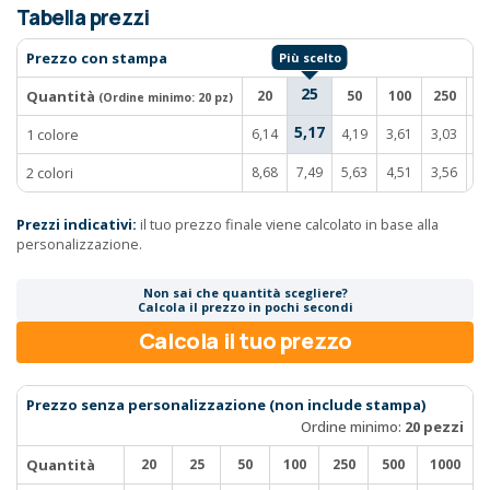
Tabella prezzi
Prezzo con stampa
25
Quantità
20
50
100
250
5
(Ordine minimo:
20 pz
)
5,17
1 colore
6,14
4,19
3,61
3,03
2,
2 colori
8,68
7,49
5,63
4,51
3,56
3,
Prezzi indicativi:
il tuo prezzo finale viene calcolato in base alla
personalizzazione.
Non sai che quantità scegliere?
Calcola il prezzo in pochi secondi
Calcola il tuo prezzo
Prezzo senza personalizzazione (non include stampa)
Ordine minimo:
20 pezzi
Quantità
20
25
50
100
250
500
1000