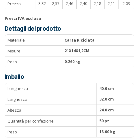
Prezzo
3,32
2,57
2,46
2,40
2,18
2,11
2,03
Prezzi IVA esclusa
Dettagli del prodotto
Materiale
Carta Riciclata
Misure
21X14X1,2CM
Peso
0.260 kg
Imballo
Lunghezza
40.0 cm
Larghezza
32.0 cm
Altezza
24.0 cm
Quantità per confezione
50 pz
Peso
13.00 kg