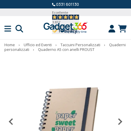
0331 601130
Eccellente
3.877
Recensioni
Home
›
Ufficio ed Eventi
›
Taccuini Personalizzati
›
Quaderni
personalizzati
›
Quaderno A5 con anelli PROUST