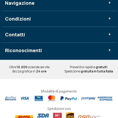
Navigazione
+
Condizioni
+
Contatti
+
Riconoscimenti
+
Oltre
10.000
aziende servite
Preventivi rapidi e
gratuiti
Bozza grafica in
24 ore
Spedizione
gratuita in tutta Italia
Modalità di pagamento
Spedizioni con