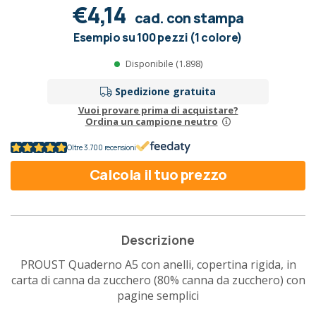
€4,14
cad. con stampa
Esempio su 100 pezzi (1 colore)
Disponibile (1.898)
Spedizione gratuita
Vuoi provare prima di acquistare?
Ordina un campione neutro
Oltre 3.700 recensioni
Calcola il tuo prezzo
Descrizione
PROUST Quaderno A5 con anelli, copertina rigida, in
carta di canna da zucchero (80% canna da zucchero) con
pagine semplici