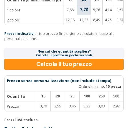
Quantità
(Ordine minimo:
15 pz
)
7,73
1 colore
7,88
5,76
4,14
3,57
2 colori
12,38
12,23
8,49
4,75
3,87
Prezzi indicativi:
il tuo prezzo finale viene calcolato in base alla
personalizzazione.
Non sai che quantità scegliere?
Calcola il prezzo in pochi secondi
Calcola il tuo prezzo
Prezzo senza personalizzazione (non include stampa)
Ordine minimo:
15 pezzi
Quantità
15
20
25
100
250
500
Prezzo
3,70
3,55
3,46
3,32
3,03
2,92
Prezzi IVA esclusa