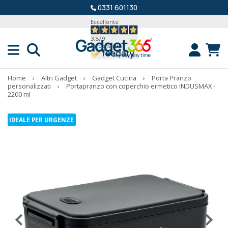
0331 601130
Eccellente
3.879
Recensioni
Home
›
Altri Gadget
›
Gadget Cucina
›
Porta Pranzo
personalizzati
›
Portapranzo con coperchio ermetico INDUSMAX -
2200 ml
IDEALE PER URGENZE