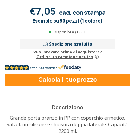
€7,05
cad. con stampa
Esempio su 50 pezzi (1 colore)
Disponibile (1.601)
Spedizione gratuita
Vuoi provare prima di acquistare?
Ordina un campione neutro
Oltre 3.700 recensioni
Calcola il tuo prezzo
Descrizione
Grande porta pranzo in PP con coperchio ermetico,
valvola in silicone e chiusura doppia laterale. Capacità:
2200 ml.