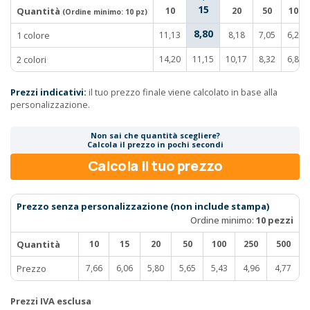
15
Quantità
10
20
50
100
(Ordine minimo:
10 pz
)
8,80
1 colore
11,13
8,18
7,05
6,23
2 colori
14,20
11,15
10,17
8,32
6,89
Prezzi indicativi:
il tuo prezzo finale viene calcolato in base alla
personalizzazione.
Non sai che quantità scegliere?
Calcola il prezzo in pochi secondi
Calcola il tuo prezzo
Prezzo senza personalizzazione (non include stampa)
Ordine minimo:
10 pezzi
Quantità
10
15
20
50
100
250
500
Prezzo
7,66
6,06
5,80
5,65
5,43
4,96
4,77
Prezzi IVA esclusa