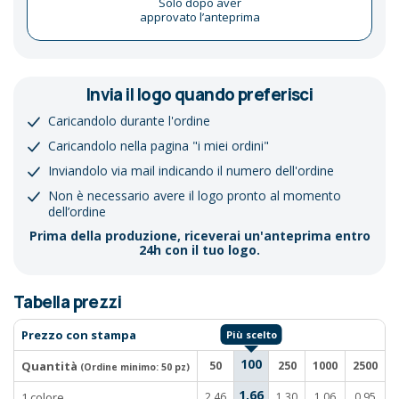
Solo dopo aver
approvato l’anteprima
Invia il logo quando preferisci
Caricandolo durante l'ordine
Caricandolo nella pagina "i miei ordini"
Inviandolo via mail indicando il numero dell'ordine
Non è necessario avere il logo pronto al momento
dell’ordine
Prima della produzione, riceverai un'anteprima entro
24h con il tuo logo.
Tabella prezzi
Prezzo con stampa
100
Quantità
50
250
1000
2500
5
(Ordine minimo:
50 pz
)
1,66
1 colore
2,46
1,30
1,06
0,95