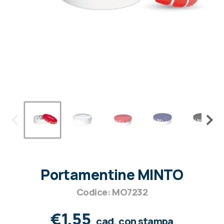
Portamentine MINTO
Codice: MO7232
€1,55
cad. con stampa