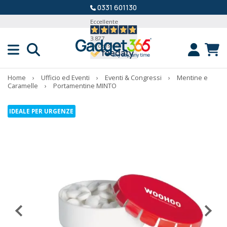
0331 601130
Eccellente
3.877
Recensioni
Home
›
Ufficio ed Eventi
›
Eventi & Congressi
›
Mentine e
Caramelle
›
Portamentine MINTO
IDEALE PER URGENZE