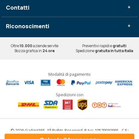
Contatti
+
Riconoscimenti
+
Oltre
10.000
aziende servite
Preventivi rapidi e
gratuiti
Bozza grafica in
24 ore
Spedizione
gratuita in tutta Italia
Modalità di pagamento
Spedizioni con
© 2026 Gadget365. All Rights Reserved. P.Iva: 10579030965 - C.F.:
10579030965