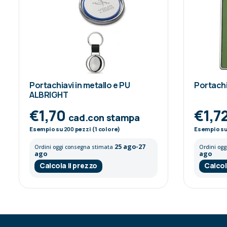
Portachiavi in metallo e PU
Portach
ALBRIGHT
€1,70
€1,7
cad.con stampa
Esempio su
200
pezzi (1 colore)
Esempio s
25 ago-27
Ordini oggi consegna stimata
Ordini og
ago
ago
Calcola il prezzo
Calcol