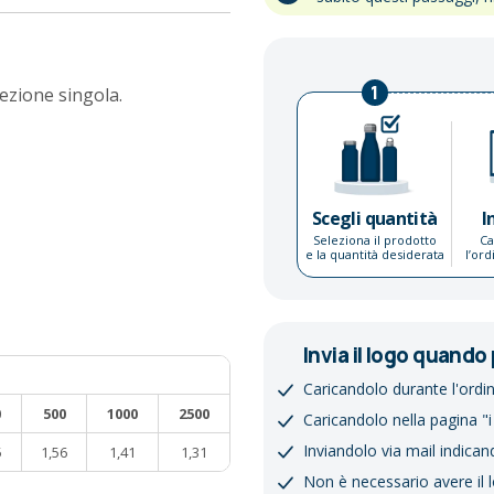
1
fezione singola.
Scegli quantità
I
Seleziona il prodotto
Ca
e la quantità desiderata
l’or
Invia il logo quando 
Caricandolo durante l'ordi
0
500
1000
2500
Caricandolo nella pagina "i
Inviandolo via mail indican
5
1,56
1,41
1,31
Non è necessario avere il 