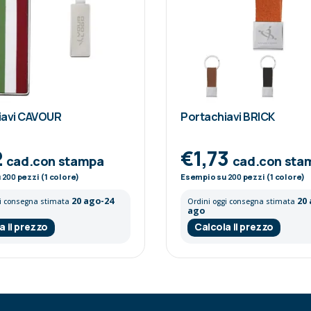
iavi CAVOUR
Portachiavi BRICK
2
€1,73
cad.con stampa
cad.con sta
u
200
pezzi (1 colore)
Esempio su
200
pezzi (1 colore)
20 ago-24
20
gi consegna stimata
Ordini oggi consegna stimata
ago
a il prezzo
Calcola il prezzo