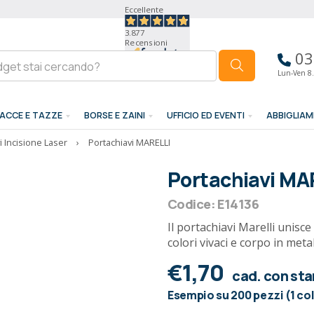
Eccellente
3.877
Recensioni
03
Lun-Ven 8.
ACCE E TAZZE
BORSE E ZAINI
UFFICIO ED EVENTI
ABBIGLIA
i Incisione Laser
›
Portachiavi MARELLI
Portachiavi MA
Codice: E14136
Il portachiavi Marelli unisce
colori vivaci e corpo in meta
€1,70
cad. con st
Esempio su 200 pezzi (1 co