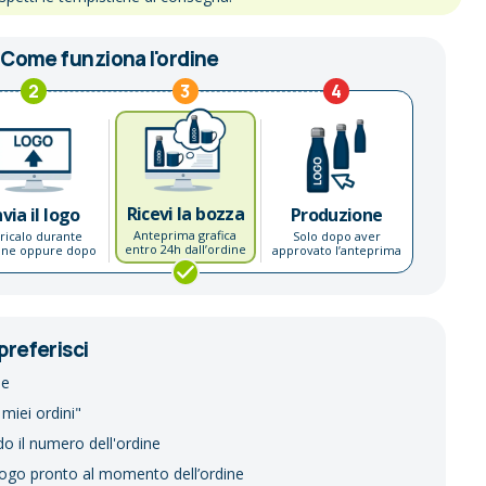
Come funziona l'ordine
2
3
4
Ricevi la bozza
nvia il logo
Produzione
Anteprima grafica
ricalo durante
Solo dopo aver
entro 24h dall’ordine
dine oppure dopo
approvato l’anteprima
preferisci
ne
 miei ordini"
do il numero dell'ordine
logo pronto al momento dell’ordine