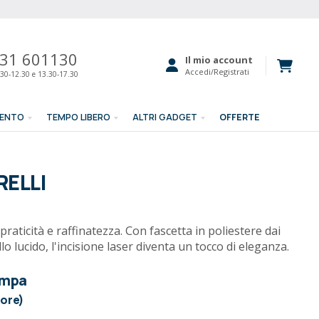
31 601130
Il mio account
Accedi/Registrati
30-12.30 e 13.30-17.30
MENTO
TEMPO LIBERO
ALTRI GADGET
OFFERTE
RELLI
 praticità e raffinatezza. Con fascetta in poliestere dai
llo lucido, l'incisione laser diventa un tocco di eleganza.
ampa
lore)