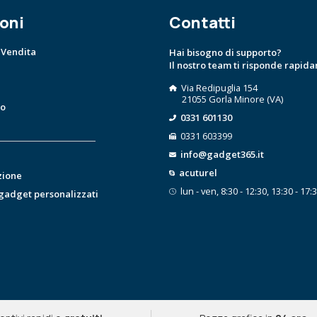
oni
Contatti
 Vendita
Hai bisogno di supporto?
Il nostro team ti risponde rapid
Via Redipuglia 154
21055 Gorla Minore (VA)
to
0331 601130
0331 603399
info@gadget365.it
acuturel
zione
lun - ven, 8:30 - 12:30, 13:30 - 17:
 gadget personalizzati