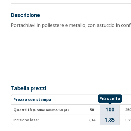
Descrizione
Portachiavi in poliestere e metallo, con astuccio in con
Tabella prezzi
Prezzo con stampa
100
Quantità
50
25
(Ordine minimo:
50 pz
)
1,85
Incisione laser
2,14
1,6