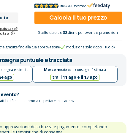
Oltre 3.700 recensioni
Calcola il tuo prezzo
uita
quistare?
Scelto da oltre
32
clienti per eventi e promozioni
eutro
che gratuite fino alla tua approvazione
Produzione solo dopo il tuo ok
nsegna puntuale e tracciata
Merce neutra:
onsegna è stimata
la consegna è stimata
 24 ago
tra il 11 ago e il 13 ago
n evento?
attibilità e ti aiutiamo a rispettare la scadenza
po approvazione della bozza e pagamento: completando
ispetti le tempistiche di consegna.