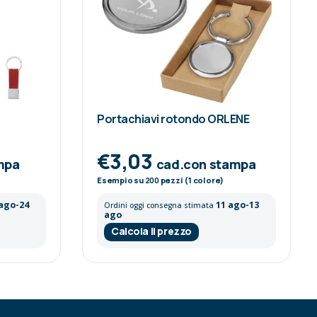
Portachiavi rotondo ORLENE
€3,03
mpa
cad.con stampa
Esempio su
200
pezzi (1 colore)
 ago-24
11 ago-13
Ordini oggi consegna stimata
ago
Calcola il prezzo