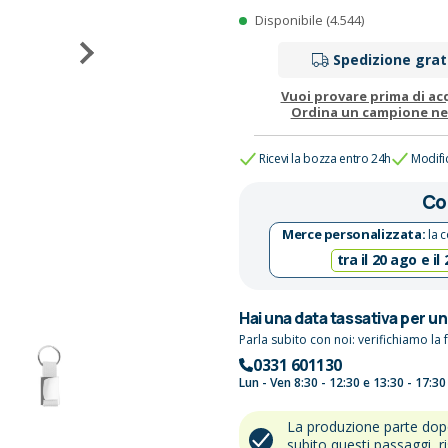
Disponibile (4.544)
Spedizione grat
Vuoi provare prima di ac
Ordina un campione n
Ricevi la bozza entro 24h
Modifi
Co
Merce personalizzata:
la c
tra il 20 ago e il
Hai una data tassativa per u
Parla subito con noi: verifichiamo la f
0331 601130
Lun - Ven 8:30 - 12:30 e 13:30 - 17:30
La produzione parte do
subito questi passaggi, r